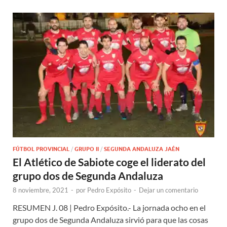
FÚTBOL PROVINCIAL
/
GRUPO II
/
SEGUNDA ANDALUZA JAÉN
El Atlético de Sabiote coge el liderato del
grupo dos de Segunda Andaluza
8 noviembre, 2021
-
por
Pedro Expósito
-
Dejar un comentario
RESUMEN J. 08 | Pedro Expósito.- La jornada ocho en el
grupo dos de Segunda Andaluza sirvió para que las cosas