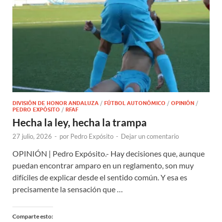
DIVISIÓN DE HONOR ANDALUZA
/
FÚTBOL AUTONÓMICO
/
OPINIÓN
/
PEDRO EXPÓSITO
/
RFAF
Hecha la ley, hecha la trampa
27 julio, 2026
-
por
Pedro Expósito
-
Dejar un comentario
OPINIÓN | Pedro Expósito.- Hay decisiones que, aunque
puedan encontrar amparo en un reglamento, son muy
difíciles de explicar desde el sentido común. Y esa es
precisamente la sensación que …
Comparte esto: