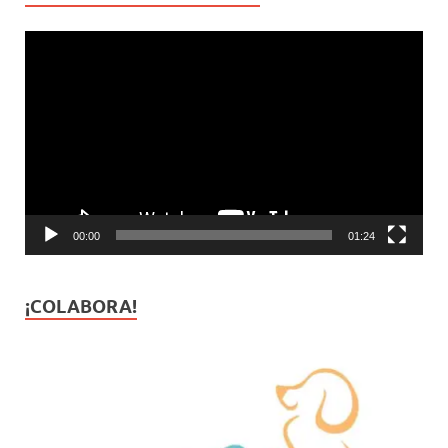
Reproductor
de
vídeo
00:00
01:24
¡COLABORA!