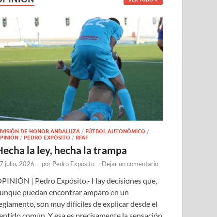
IVISIÓN DE HONOR ANDALUZA
/
FÚTBOL AUTONÓMICO
/
PINIÓN
/
PEDRO EXPÓSITO
/
RFAF
Hecha la ley, hecha la trampa
7 julio, 2026
-
por
Pedro Expósito
-
Dejar un comentario
PINIÓN | Pedro Expósito.- Hay decisiones que,
unque puedan encontrar amparo en un
eglamento, son muy difíciles de explicar desde el
entido común. Y esa es precisamente la sensación