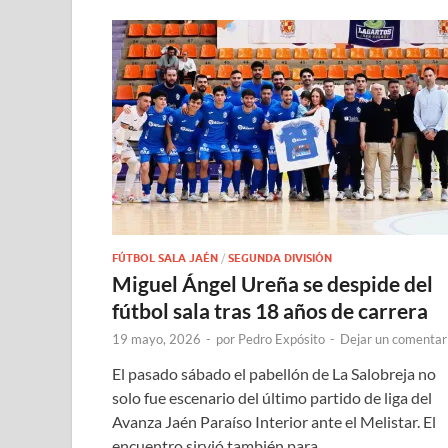
FÚTBOL SALA JAÉN
/
SEGUNDA DIVISIÓN
Miguel Ángel Ureña se despide del
fútbol sala tras 18 años de carrera
19 mayo, 2026
-
por
Pedro Expósito
-
Dejar un comentar
El pasado sábado el pabellón de La Salobreja no
solo fue escenario del último partido de liga del
Avanza Jaén Paraíso Interior ante el Melistar. El
encuentro sirvió también para …