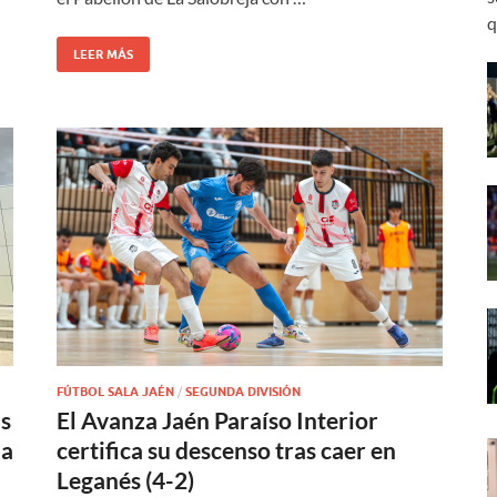
q
LEER MÁS
FÚTBOL SALA JAÉN
/
SEGUNDA DIVISIÓN
us
El Avanza Jaén Paraíso Interior
la
certifica su descenso tras caer en
Leganés (4-2)