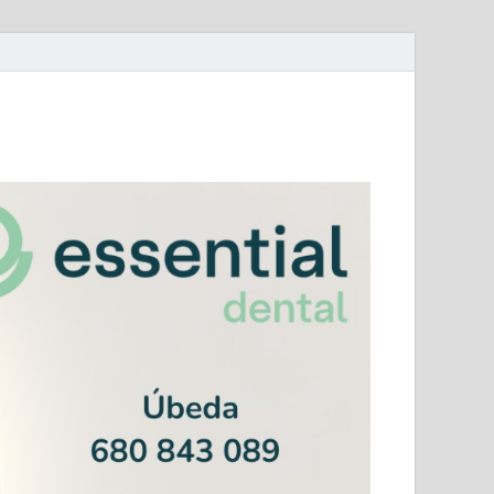
mera Andaluza Jaén y categorías provinciales.