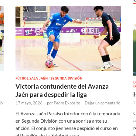
FÚTBOL SALA JAÉN
/
SEGUNDA DIVISIÓN
D
Victoria contundente del Avanza
O
Jaén para despedir la liga
2
io
17 mayo, 2026
-
por
Pedro Expósito
-
Dejar un comentario
O
El Avanza Jaén Paraíso Interior cerró la temporada
a
en Segunda División con una sonrisa ante su
r
afición. El conjunto jiennense despidió el curso en
s
el Pabellón de La Salobreja con …