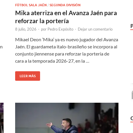
FÚTBOL SALA JAÉN
/
SEGUNDA DIVISIÓN
Mika aterriza en el Avanza Jaén para
reforzar la portería
8 julio, 2026
-
por
Pedro Expósito
-
Dejar un comentario
Mikael Deon ‘Mika’ ya es nuevo jugador del Avanza
ón
Jaén. El guardameta italo-brasileño se incorpora al
conjunto jiennense para reforzar la portería de
cara a la temporada 2026-27, en la …
LEER MÁS