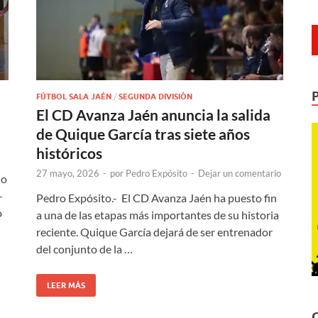
FÚTBOL SALA JAÉN
/
SEGUNDA DIVISIÓN
El CD Avanza Jaén anuncia la salida
de Quique García tras siete años
históricos
27 mayo, 2026
-
por
Pedro Expósito
-
Dejar un comentario
do
-
Pedro Expósito.- El CD Avanza Jaén ha puesto fin
o
a una de las etapas más importantes de su historia
reciente. Quique García dejará de ser entrenador
del conjunto de la …
LEER MÁS