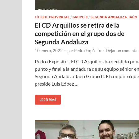
FÚTBOL PROVINCIAL
/
GRUPO II
/
SEGUNDA ANDALUZA JAÉN
El CD Arquillos se retira de la
competición en el grupo dos de
Segunda Andaluza
10 enero, 2022
-
por
Pedro Expósito
-
Dejar un comentar
Pedro Expósito.- El CD Arquillos ha decidido pon
punto y final a la andadura de su equipo sénior e
Segunda Andaluza Jaén Grupo II. El conjunto que
preside Luis López …
LEER MÁS