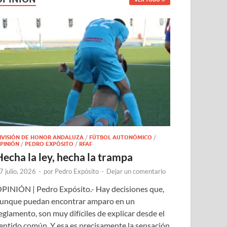
IVISIÓN DE HONOR ANDALUZA
/
FÚTBOL AUTONÓMICO
/
PINIÓN
/
PEDRO EXPÓSITO
/
RFAF
Hecha la ley, hecha la trampa
7 julio, 2026
-
por
Pedro Expósito
-
Dejar un comentario
PINIÓN | Pedro Expósito.- Hay decisiones que,
unque puedan encontrar amparo en un
eglamento, son muy difíciles de explicar desde el
entido común. Y esa es precisamente la sensación