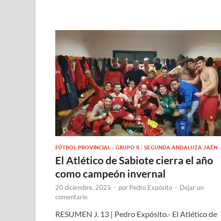
FÚTBOL PROVINCIAL
/
GRUPO II
/
SEGUNDA ANDALUZA JAÉN
El Atlético de Sabiote cierra el año
como campeón invernal
20 diciembre, 2021
-
por
Pedro Expósito
-
Dejar un
comentario
RESUMEN J. 13 | Pedro Expósito.- El Atlético de