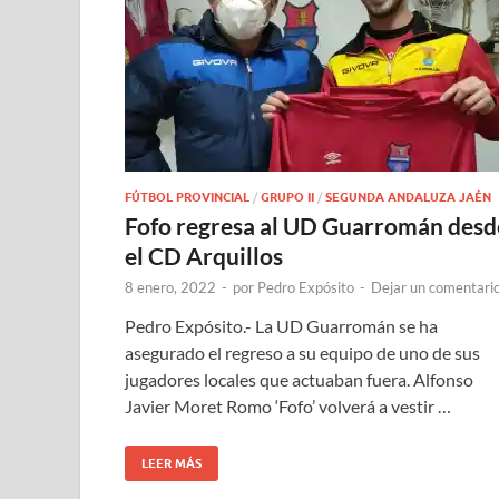
FÚTBOL PROVINCIAL
/
GRUPO II
/
SEGUNDA ANDALUZA JAÉN
Fofo regresa al UD Guarromán desd
el CD Arquillos
8 enero, 2022
-
por
Pedro Expósito
-
Dejar un comentari
Pedro Expósito.- La UD Guarromán se ha
asegurado el regreso a su equipo de uno de sus
jugadores locales que actuaban fuera. Alfonso
Javier Moret Romo ‘Fofo’ volverá a vestir …
LEER MÁS