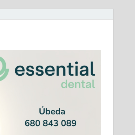
mera Andaluza Jaén y categorías provinciales.