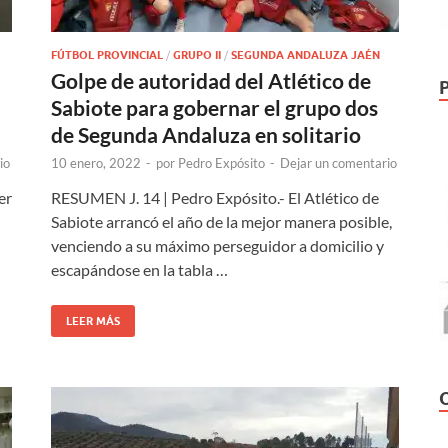
FÚTBOL PROVINCIAL
/
GRUPO II
/
SEGUNDA ANDALUZA JAÉN
Golpe de autoridad del Atlético de
Sabiote para gobernar el grupo dos
de Segunda Andaluza en solitario
io
10 enero, 2022
-
por
Pedro Expósito
-
Dejar un comentario
er
RESUMEN J. 14 | Pedro Expósito.- El Atlético de
n
Sabiote arrancó el año de la mejor manera posible,
venciendo a su máximo perseguidor a domicilio y
escapándose en la tabla …
LEER MÁS