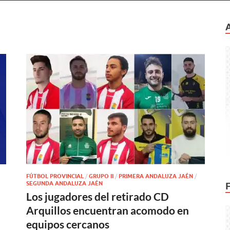
FÚTBOL PROVINCIAL
/
GRUPO II
/
PRIMERA ANDALUZA JAÉN
/
SEGUNDA ANDALUZA JAÉN
Los jugadores del retirado CD
Arquillos encuentran acomodo en
equipos cercanos