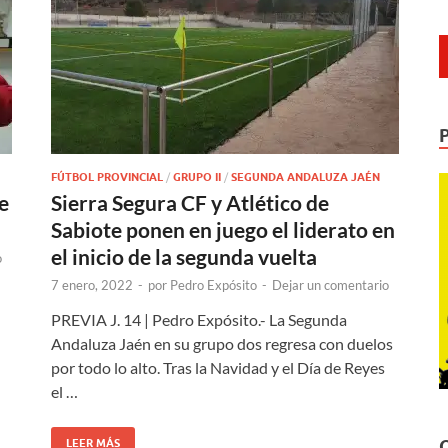
FÚTBOL PROVINCIAL
/
GRUPO II
/
SEGUNDA ANDALUZA JAÉN
e
Sierra Segura CF y Atlético de
Sabiote ponen en juego el liderato en
el inicio de la segunda vuelta
o
7 enero, 2022
-
por
Pedro Expósito
-
Dejar un comentario
PREVIA J. 14 | Pedro Expósito.- La Segunda
Andaluza Jaén en su grupo dos regresa con duelos
por todo lo alto. Tras la Navidad y el Día de Reyes
el …
LEER MÁS