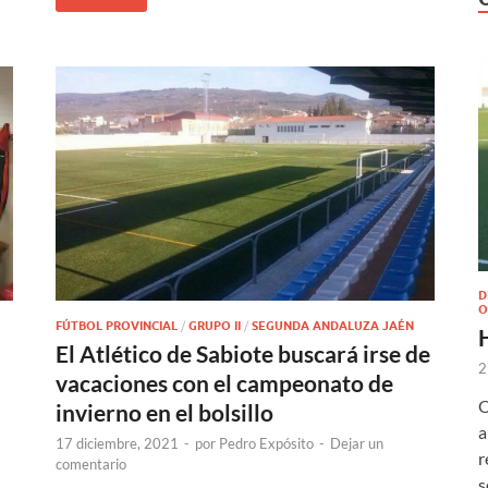
D
O
FÚTBOL PROVINCIAL
/
GRUPO II
/
SEGUNDA ANDALUZA JAÉN
El Atlético de Sabiote buscará irse de
2
vacaciones con el campeonato de
O
invierno en el bolsillo
a
17 diciembre, 2021
-
por
Pedro Expósito
-
Dejar un
r
comentario
s