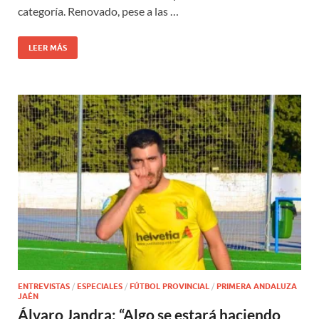
categoría. Renovado, pese a las …
LEER MÁS
ENTREVISTAS
/
ESPECIALES
/
FÚTBOL PROVINCIAL
/
PRIMERA ANDALUZA
JAÉN
Álvaro Jandra: “Algo se estará haciendo