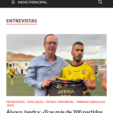
MENÚ PRINCIPAL
ENTREVISTAS
ENTREVISTAS
/
ESPECIALES
/
FÚTBOL PROVINCIAL
/
PRIMERA ANDALUZA
JAÉN
Álvaro Jandra: «Tras más de 200 partidos,