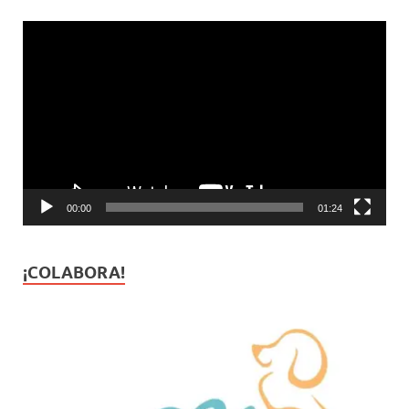
Reproductor
de
vídeo
00:00
01:24
¡COLABORA!