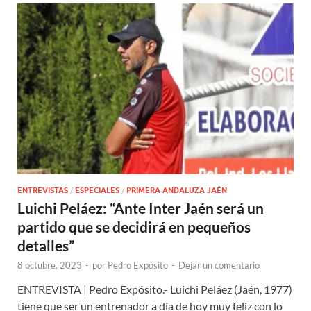
ENTREVISTAS
/
ESPECIALES
/
PRIMERA ANDALUZA JAÉN
Luichi Peláez: “Ante Inter Jaén será un
partido que se decidirá en pequeños
detalles”
8 octubre, 2023
-
por
Pedro Expósito
-
Dejar un comentario
ENTREVISTA | Pedro Expósito.- Luichi Peláez (Jaén, 1977)
tiene que ser un entrenador a día de hoy muy feliz con lo