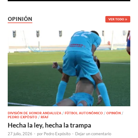
OPINIÓN
VER TODO
DIVISIÓN DE HONOR ANDALUZA
/
FÚTBOL AUTONÓMICO
/
OPINIÓN
/
PEDRO EXPÓSITO
/
RFAF
Hecha la ley, hecha la trampa
27 julio, 2026
-
por
Pedro Expósito
-
Dejar un comentario