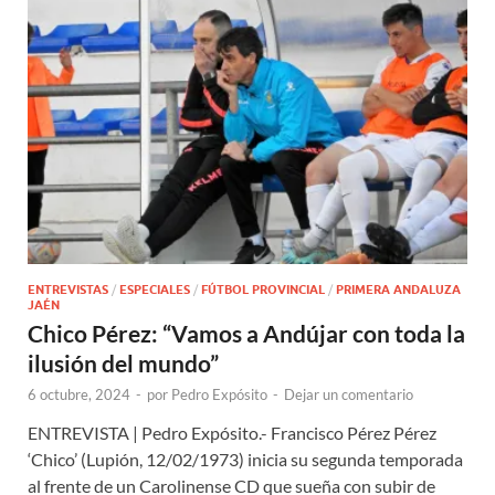
ENTREVISTAS
/
ESPECIALES
/
FÚTBOL PROVINCIAL
/
PRIMERA ANDALUZA
JAÉN
Chico Pérez: “Vamos a Andújar con toda la
ilusión del mundo”
6 octubre, 2024
-
por
Pedro Expósito
-
Dejar un comentario
ENTREVISTA | Pedro Expósito.- Francisco Pérez Pérez
‘Chico’ (Lupión, 12/02/1973) inicia su segunda temporada
al frente de un Carolinense CD que sueña con subir de