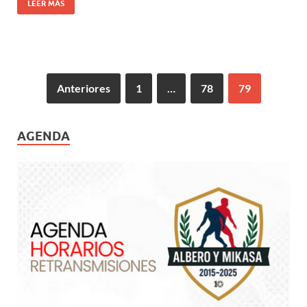
LEER MÁS
Anteriores
1
…
78
79
AGENDA