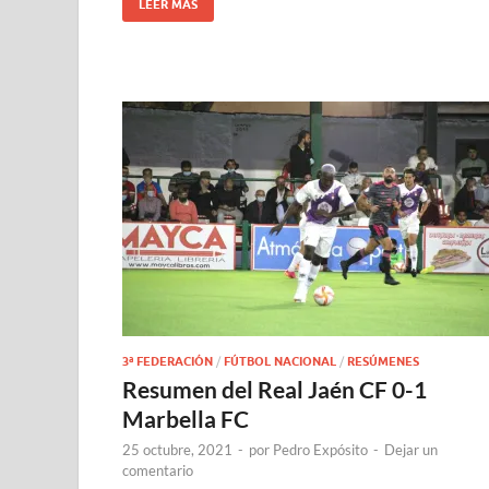
LEER MÁS
3ª FEDERACIÓN
/
FÚTBOL NACIONAL
/
RESÚMENES
Resumen del Real Jaén CF 0-1
Marbella FC
25 octubre, 2021
-
por
Pedro Expósito
-
Dejar un
comentario