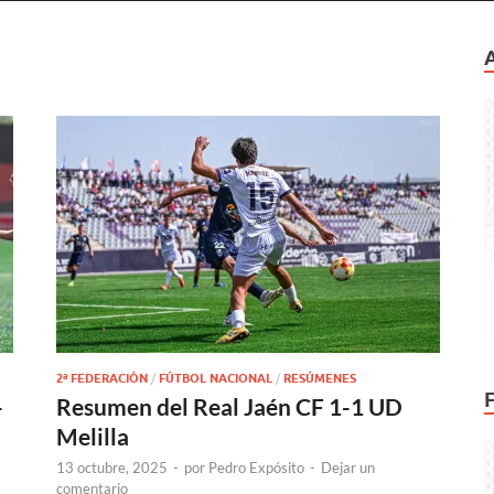
2ª FEDERACIÓN
/
FÚTBOL NACIONAL
/
RESÚMENES
-
Resumen del Real Jaén CF 1-1 UD
Melilla
13 octubre, 2025
-
por
Pedro Expósito
-
Dejar un
comentario