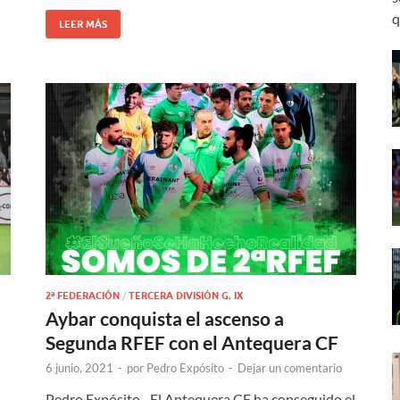
q
LEER MÁS
2ª FEDERACIÓN
/
TERCERA DIVISIÓN G. IX
Aybar conquista el ascenso a
Segunda RFEF con el Antequera CF
6 junio, 2021
-
por
Pedro Expósito
-
Dejar un comentario
Pedro Expósito.- El Antequera CF ha conseguido el