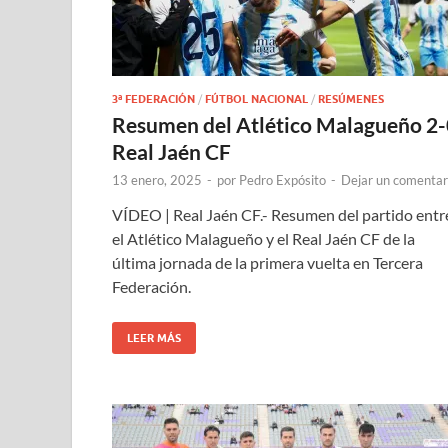
3ª FEDERACIÓN
/
FÚTBOL NACIONAL
/
RESÚMENES
Resumen del Atlético Malagueño 2-
Real Jaén CF
13 enero, 2025
-
por
Pedro Expósito
-
Dejar un comentar
VÍDEO | Real Jaén CF.- Resumen del partido entr
el Atlético Malagueño y el Real Jaén CF de la
última jornada de la primera vuelta en Tercera
Federación.
LEER MÁS