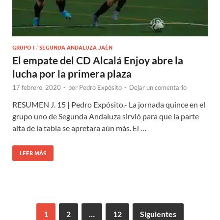
GRUPO I
/
SEGUNDA ANDALUZA JAÉN
El empate del CD Alcalá Enjoy abre la
lucha por la primera plaza
17 febrero, 2020
-
por
Pedro Expósito
-
Dejar un comentario
RESUMEN J. 15 | Pedro Expósito.- La jornada quince en el
grupo uno de Segunda Andaluza sirvió para que la parte
alta de la tabla se apretara aún más. El …
LEER MÁS
1
2
…
12
Siguientes