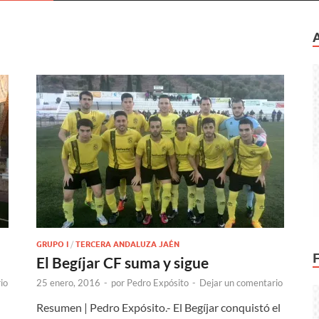
GRUPO I
/
TERCERA ANDALUZA JAÉN
El Begíjar CF suma y sigue
io
25 enero, 2016
-
por
Pedro Expósito
-
Dejar un comentario
Resumen | Pedro Expósito.- El Begíjar conquistó el