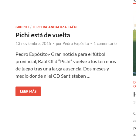
GRUPO I
/
TERCERA ANDALUZA JAÉN
Pichi está de vuelta
13 noviembre, 2015
-
por
Pedro Expósito
-
1 comentario
Pedro Expósito.- Gran noticia para el fútbol
provincial, Raúl Olid “Pichi” vuelve a los terrenos
de juego tras una larga ausencia. Dos meses y
medio donde ni el CD Santisteban …
D
O
LEER MÁS
2
O
a
r
s