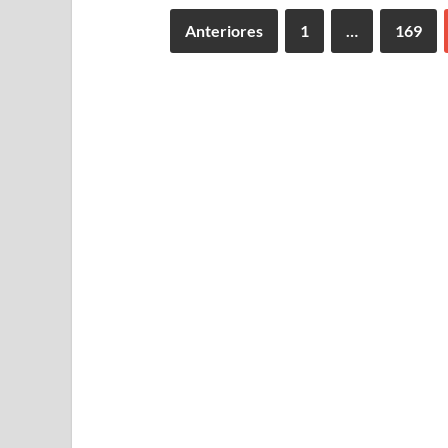
Anteriores
1
…
169