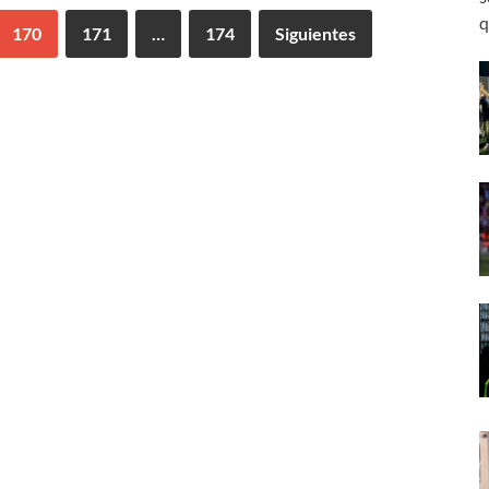
q
170
171
…
174
Siguientes