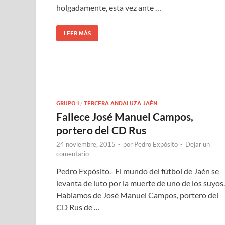
holgadamente, esta vez ante …
LEER MÁS
GRUPO I
/
TERCERA ANDALUZA JAÉN
Fallece José Manuel Campos,
portero del CD Rus
24 noviembre, 2015
-
por
Pedro Expósito
-
Dejar un
comentario
Pedro Expósito.- El mundo del fútbol de Jaén se
levanta de luto por la muerte de uno de los suyos.
Hablamos de José Manuel Campos, portero del
CD Rus de …