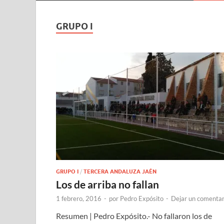
GRUPO I
GRUPO I
/
TERCERA ANDALUZA JAÉN
Los de arriba no fallan
1 febrero, 2016
-
por
Pedro Expósito
-
Dejar un comentar
Resumen | Pedro Expósito.- No fallaron los de