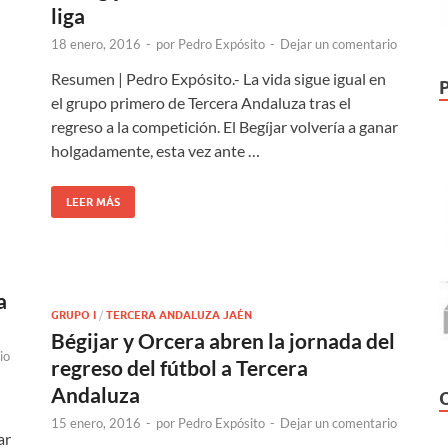
liga
18 enero, 2016
-
por
Pedro Expósito
-
Dejar un comentario
Resumen | Pedro Expósito.- La vida sigue igual en
el grupo primero de Tercera Andaluza tras el
regreso a la competición. El Begíjar volvería a ganar
holgadamente, esta vez ante …
LEER MÁS
a
GRUPO I
/
TERCERA ANDALUZA JAÉN
Bégijar y Orcera abren la jornada del
io
regreso del fútbol a Tercera
Andaluza
15 enero, 2016
-
por
Pedro Expósito
-
Dejar un comentario
ar