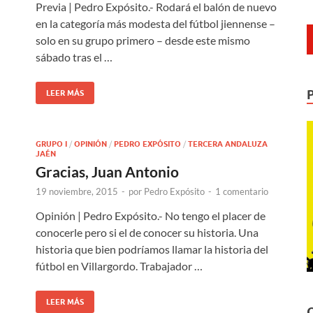
Previa | Pedro Expósito.- Rodará el balón de nuevo
en la categoría más modesta del fútbol jiennense –
solo en su grupo primero – desde este mismo
sábado tras el …
LEER MÁS
GRUPO I
/
OPINIÓN
/
PEDRO EXPÓSITO
/
TERCERA ANDALUZA
JAÉN
Gracias, Juan Antonio
19 noviembre, 2015
-
por
Pedro Expósito
-
1 comentario
Opinión | Pedro Expósito.- No tengo el placer de
conocerle pero si el de conocer su historia. Una
historia que bien podríamos llamar la historia del
fútbol en Villargordo. Trabajador …
LEER MÁS