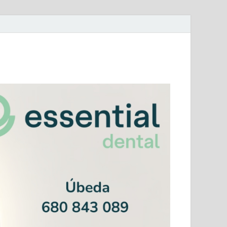
mera Andaluza Jaén y categorías provinciales.