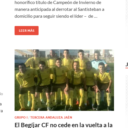
honorífico título de Campeón de Invierno de
manera anticipada al derrotar al Santisteban a
domicilio para seguir siendo el líder – de …
LEER MÁS
io
a
ra
GRUPO I
/
TERCERA ANDALUZA JAÉN
El Begíjar CF no cede en la vuelta a la