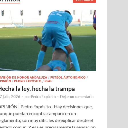
IVISIÓN DE HONOR ANDALUZA
/
FÚTBOL AUTONÓMICO
/
PINIÓN
/
PEDRO EXPÓSITO
/
RFAF
Hecha la ley, hecha la trampa
7 julio, 2026
-
por
Pedro Expósito
-
Dejar un comentario
PINIÓN | Pedro Expósito.- Hay decisiones que,
unque puedan encontrar amparo en un
eglamento, son muy difíciles de explicar desde el
entido común. Y esa es precisamente la sensación