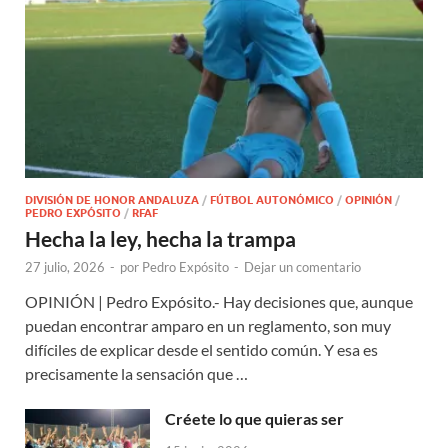
DIVISIÓN DE HONOR ANDALUZA
/
FÚTBOL AUTONÓMICO
/
OPINIÓN
/
PEDRO EXPÓSITO
/
RFAF
Hecha la ley, hecha la trampa
27 julio, 2026
-
por
Pedro Expósito
-
Dejar un comentario
OPINIÓN | Pedro Expósito.- Hay decisiones que, aunque
puedan encontrar amparo en un reglamento, son muy
difíciles de explicar desde el sentido común. Y esa es
precisamente la sensación que …
Créete lo que quieras ser