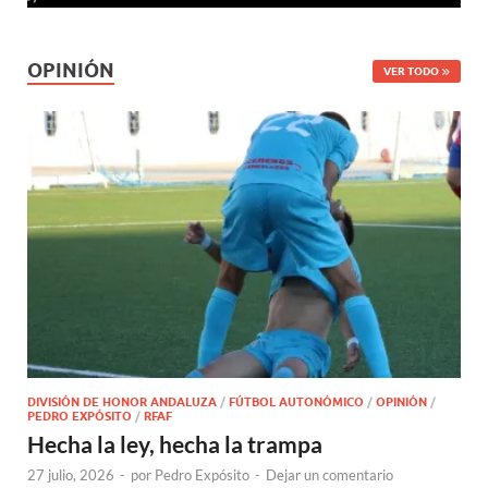
OPINIÓN
VER TODO
DIVISIÓN DE HONOR ANDALUZA
/
FÚTBOL AUTONÓMICO
/
OPINIÓN
/
PEDRO EXPÓSITO
/
RFAF
Hecha la ley, hecha la trampa
27 julio, 2026
-
por
Pedro Expósito
-
Dejar un comentario