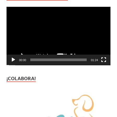
Reproductor
de
vídeo
00:00
01:24
¡COLABORA!