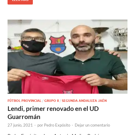
FÚTBOL PROVINCIAL
/
GRUPO II
/
SEGUNDA ANDALUZA JAÉN
Lendi, primer renovado en el UD
Guarromán
27 junio, 2021
-
por
Pedro Expósito
-
Dejar un comentario