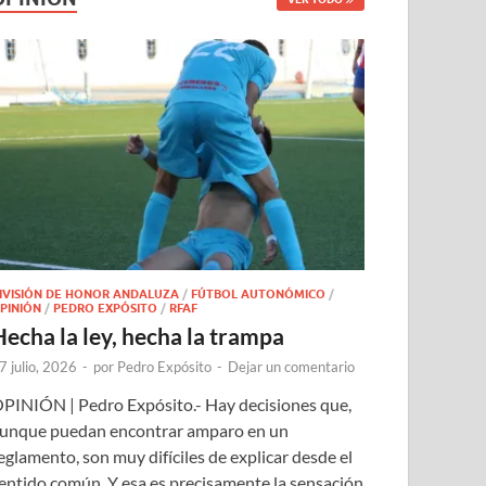
IVISIÓN DE HONOR ANDALUZA
/
FÚTBOL AUTONÓMICO
/
PINIÓN
/
PEDRO EXPÓSITO
/
RFAF
Hecha la ley, hecha la trampa
7 julio, 2026
-
por
Pedro Expósito
-
Dejar un comentario
PINIÓN | Pedro Expósito.- Hay decisiones que,
unque puedan encontrar amparo en un
eglamento, son muy difíciles de explicar desde el
entido común. Y esa es precisamente la sensación