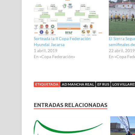
a
a
a
a
a
a
a
a
c
c
c
c
c
c
c
c
o
o
o
o
o
o
o
o
m
m
m
m
m
m
m
m
p
p
p
p
p
p
p
p
a
a
a
a
a
a
a
a
r
r
r
r
r
r
r
r
t
t
t
t
t
t
t
t
i
i
i
i
i
i
i
i
Sorteada la II Copa Federación
El Sierra Segu
r
r
r
r
r
r
r
r
e
e
e
e
e
e
e
e
Hyundai Jacarsa
semifinales d
n
n
n
n
n
n
n
n
1 abril, 2019
22 abril, 2019
T
F
W
T
T
L
P
R
w
a
h
e
u
i
i
e
En «Copa Federación»
En «Copa Fed
i
c
a
l
m
n
n
d
t
e
t
e
b
k
t
d
t
b
s
g
l
e
e
i
e
o
A
r
r
d
r
t
r
o
p
a
(
I
e
(
(
k
p
m
S
n
s
S
S
(
(
(
e
(
t
e
ETIQUETADA
AD MANCHA REAL
EF RUS
LOS VILLARE
e
S
S
S
a
S
(
a
a
e
e
e
b
e
S
b
b
a
a
a
r
a
e
r
r
b
b
b
e
b
a
e
e
r
r
r
e
r
b
e
ENTRADAS RELACIONADAS
e
e
e
e
n
e
r
n
n
e
e
e
u
e
e
u
u
n
n
n
n
n
e
n
n
u
u
u
a
u
n
a
a
n
n
n
v
n
u
v
v
a
a
a
e
a
n
e
e
v
v
v
n
v
a
n
n
e
e
e
t
e
v
t