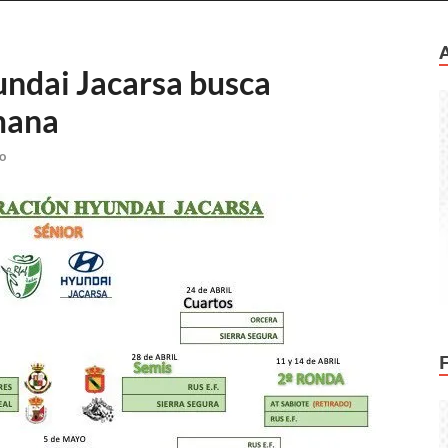
ndai Jacarsa busca
emana
o