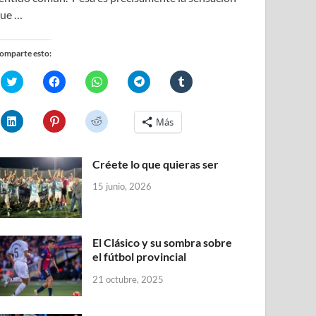
ue …
omparte esto:
H
H
H
H
H
a
a
a
a
a
z
z
z
z
z
c
c
c
c
c
l
l
l
l
l
H
H
H
Más
i
i
i
i
i
a
a
a
c
c
c
c
c
z
z
z
p
p
p
p
p
c
c
c
a
a
a
a
a
l
l
l
r
r
r
r
r
Créete lo que quieras ser
i
i
i
a
a
a
a
a
c
c
c
c
c
c
c
c
p
p
p
15 junio, 2026
o
o
o
o
o
a
a
a
m
m
m
m
m
r
r
r
p
p
p
p
p
a
a
a
a
a
a
a
a
c
c
c
r
r
r
r
r
o
o
o
t
t
t
t
t
m
m
m
El Clásico y su sombra sobre
i
i
i
i
i
p
p
p
r
r
r
r
r
el fútbol provincial
a
a
a
e
e
e
e
e
r
r
r
n
n
n
n
n
t
t
t
21 octubre, 2025
T
F
W
T
T
i
i
i
w
a
h
e
u
r
r
r
i
c
a
l
m
e
e
e
t
e
t
e
b
n
n
n