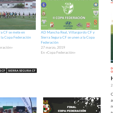
ra CF se mete en
AD Mancha Real, Villargordo CF y
e la Copa Federación
Sierra Segura CF se unen a la Copa
Federación
eración»
27 marzo, 2019
En «Copa Federación»
D
S CF
SIERRA SEGURA CF
O
2
O
a
r
s