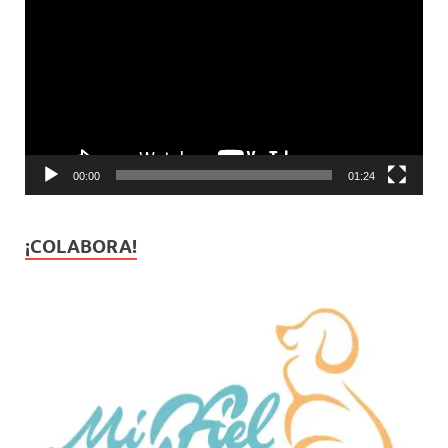
de
vídeo
00:00
01:24
¡COLABORA!