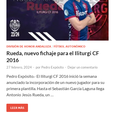
DIVISIÓN DE HONOR ANDALUZA
/
FÚTBOL AUTONÓMICO
Rueda, nuevo fichaje para el Iliturgi CF
2016
27 febrero, 2024
-
por
Pedro Expósito
-
Dejar un comentario
Pedro Expósito.- El Iliturgi CF 2016 inició la semana
anunciado la incorporación de un nuevo jugador para su
primera plantilla. Hasta el Sebastián García Laguna llega
Antonio Jesús Rueda, un …
LEER MÁS