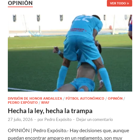
OPINIÓN
VER TODO
DIVISIÓN DE HONOR ANDALUZA
/
FÚTBOL AUTONÓMICO
/
OPINIÓN
/
PEDRO EXPÓSITO
/
RFAF
Hecha la ley, hecha la trampa
27 julio, 2026
-
por
Pedro Expósito
-
Dejar un comentario
OPINIÓN | Pedro Expósito.- Hay decisiones que, aunque
puedan encontrar amparo en un reglamento, son muy