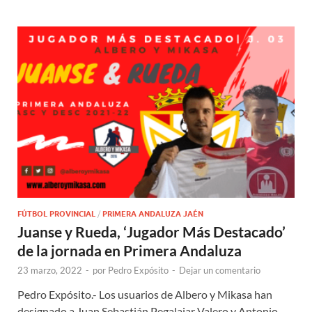
FÚTBOL PROVINCIAL
/
PRIMERA ANDALUZA JAÉN
Juanse y Rueda, ‘Jugador Más Destacado’
de la jornada en Primera Andaluza
23 marzo, 2022
-
por
Pedro Expósito
-
Dejar un comentario
Pedro Expósito.- Los usuarios de Albero y Mikasa han
designado a Juan Sebastián Pegalajar Valero y Antonio