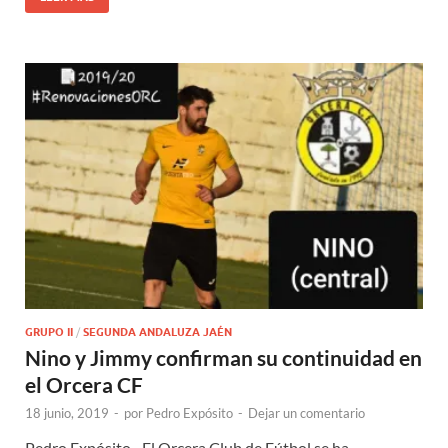
GRUPO II
/
SEGUNDA ANDALUZA JAÉN
Nino y Jimmy confirman su continuidad en
el Orcera CF
18 junio, 2019
-
por
Pedro Expósito
-
Dejar un comentario
Pedro Expósito.- El Orcera Club de Fútbol se ha