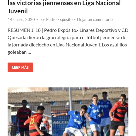
las victorias jiennenses en Liga Nacional
Juvenil
14 enero, 2020
-
por
Pedro Expósito
-
Dejar un comentario
RESUMEN J. 18 | Pedro Expósito.- Linares Deportivo y CD
Quesada dieron la gran alegría para el fútbol jiennense de
la jornada dieciocho en Liga Nacional Juvenil. Los azulillos
goleaban …
LEER MÁS