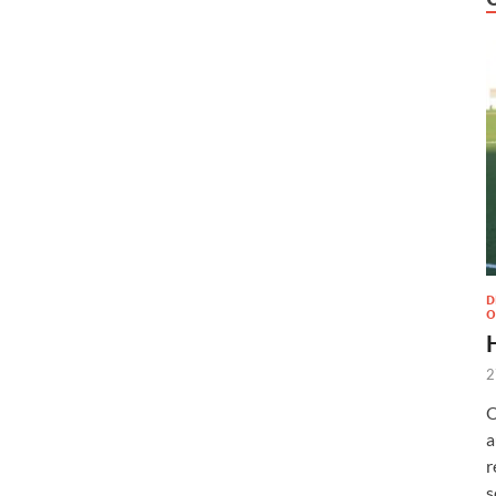
D
O
2
O
a
r
s