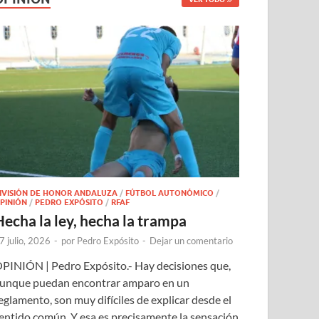
IVISIÓN DE HONOR ANDALUZA
/
FÚTBOL AUTONÓMICO
/
PINIÓN
/
PEDRO EXPÓSITO
/
RFAF
Hecha la ley, hecha la trampa
7 julio, 2026
-
por
Pedro Expósito
-
Dejar un comentario
PINIÓN | Pedro Expósito.- Hay decisiones que,
unque puedan encontrar amparo en un
eglamento, son muy difíciles de explicar desde el
entido común. Y esa es precisamente la sensación