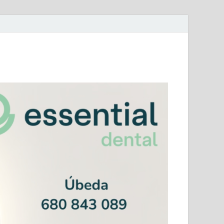
mera Andaluza Jaén y categorías provinciales.