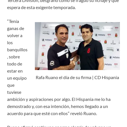
Tercera División, desgranó cómo se fraguó su fichaje y qué
espera de esta exigente temporada.
“Tenía
ganas de
volver a
los
banquillos
, sobre
todo de
estar en
Rafa Ruano el día de su firma | CD Hispania
un equipo
que
tuviese
ambición y aspiraciones por algo. El Hispania me lo ha
demostrado y, con esa intención, hemos llegado a un
acuerdo para que esté con ellos” reveló Ruano.