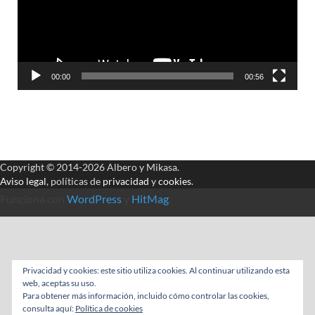
00:00
00:56
Copyright © 2014-2026 Albero y Mikasa.
Aviso legal
, políticas de
privacidad
y
cookies
.
Funciona con
WordPress
y
HitMag
.
Privacidad y cookies: este sitio utiliza cookies. Al continuar utilizando esta
web, aceptas su uso.
Para obtener más información, incluido cómo controlar las cookies,
consulta aquí:
Política de cookies