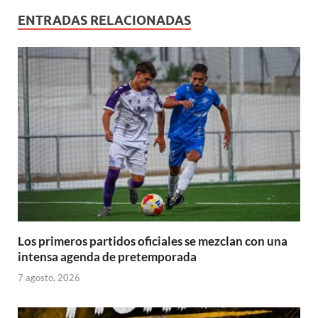
e
)
a
a
a
a
v
v
)
)
)
)
a
a
ENTRADAS RELACIONADAS
)
)
Los primeros partidos oficiales se mezclan con una
intensa agenda de pretemporada
7 agosto, 2026