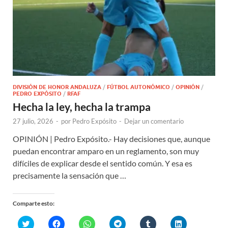
DIVISIÓN DE HONOR ANDALUZA
/
FÚTBOL AUTONÓMICO
/
OPINIÓN
/
PEDRO EXPÓSITO
/
RFAF
Hecha la ley, hecha la trampa
27 julio, 2026
-
por
Pedro Expósito
-
Dejar un comentario
OPINIÓN | Pedro Expósito.- Hay decisiones que, aunque
puedan encontrar amparo en un reglamento, son muy
difíciles de explicar desde el sentido común. Y esa es
precisamente la sensación que …
Comparte esto:
H
H
H
H
H
H