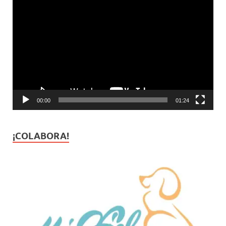
Reproductor
de
vídeo
00:00
01:24
¡COLABORA!