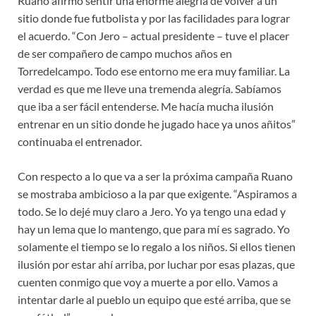
Ruano afirmó sentir una enorme alegría de volver a un
sitio donde fue futbolista y por las facilidades para lograr
el acuerdo. “Con Jero – actual presidente – tuve el placer
de ser compañero de campo muchos años en
Torredelcampo. Todo ese entorno me era muy familiar. La
verdad es que me lleve una tremenda alegría. Sabíamos
que iba a ser fácil entenderse. Me hacía mucha ilusión
entrenar en un sitio donde he jugado hace ya unos añitos”
continuaba el entrenador.
Con respecto a lo que va a ser la próxima campaña Ruano
se mostraba ambicioso a la par que exigente. “Aspiramos a
todo. Se lo dejé muy claro a Jero. Yo ya tengo una edad y
hay un lema que lo mantengo, que para mí es sagrado. Yo
solamente el tiempo se lo regalo a los niños. Si ellos tienen
ilusión por estar ahí arriba, por luchar por esas plazas, que
cuenten conmigo que voy a muerte a por ello. Vamos a
intentar darle al pueblo un equipo que esté arriba, que se