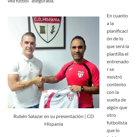
vea fútbol” aseguraba.
En cuanto
a la
planificaci
ón de lo
que será la
plantilla el
entrenado
r se
mostró
contento
con la
vuelta de
algún que
otro
Rubén Salazar en su presentación | CD
futbolista
Hispania
que lo