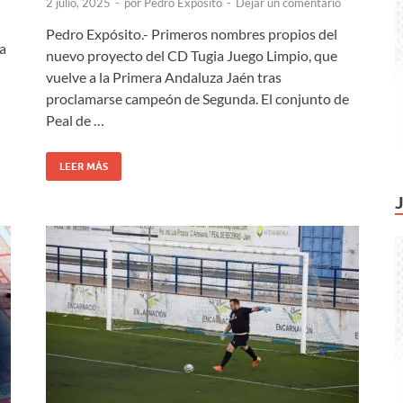
2 julio, 2025
-
por
Pedro Expósito
-
Dejar un comentario
Pedro Expósito.- Primeros nombres propios del
a
nuevo proyecto del CD Tugia Juego Limpio, que
vuelve a la Primera Andaluza Jaén tras
proclamarse campeón de Segunda. El conjunto de
Peal de …
LEER MÁS