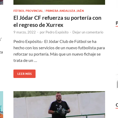
FÚTBOL PROVINCIAL
/
PRIMERA ANDALUZA JAÉN
El Jódar CF refuerza su portería con
el regreso de Xurrex
9 marzo, 2022
-
por
Pedro Expósito
-
Dejar un comentario
’
Pedro Expósito.- El Jódar Club de Fútbol se ha
hecho con los servicios de un nuevo futbolista para
za
reforzar su portería. Más que un nuevo fichaje se
trata de un …
LEER MÁS