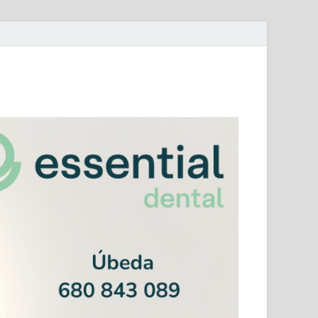
mera Andaluza Jaén y categorías provinciales.