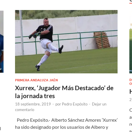
D
PRIMERA ANDALUZA JAÉN
O
Xurrex, ‘Jugador Más Destacado’ de
la jornada tres
2
18 septiembre, 2019
-
por
Pedro Expósito
-
Dejar un
O
comentario
a
Pedro Expósito.- Alberto Sánchez Amores ‘Xurrex’
r
ha sido designado por los usuarios de Albero y
l
s