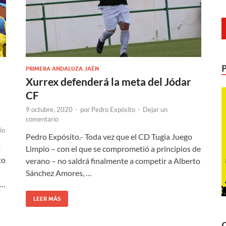
PRIMERA ANDALUZA JAÉN
Xurrex defenderá la meta del Jódar
CF
9 octubre, 2020
-
por
Pedro Expósito
-
Dejar un
comentario
io
Pedro Expósito.- Toda vez que el CD Tugia Juego
a
Limpio – con el que se comprometió a principios de
to
verano – no saldrá finalmente a competir a Alberto
Sánchez Amores, …
 …
LEER MÁS