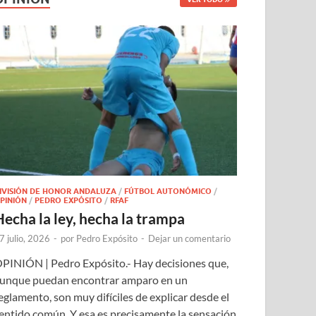
IVISIÓN DE HONOR ANDALUZA
/
FÚTBOL AUTONÓMICO
/
PINIÓN
/
PEDRO EXPÓSITO
/
RFAF
Hecha la ley, hecha la trampa
7 julio, 2026
-
por
Pedro Expósito
-
Dejar un comentario
PINIÓN | Pedro Expósito.- Hay decisiones que,
unque puedan encontrar amparo en un
eglamento, son muy difíciles de explicar desde el
entido común. Y esa es precisamente la sensación