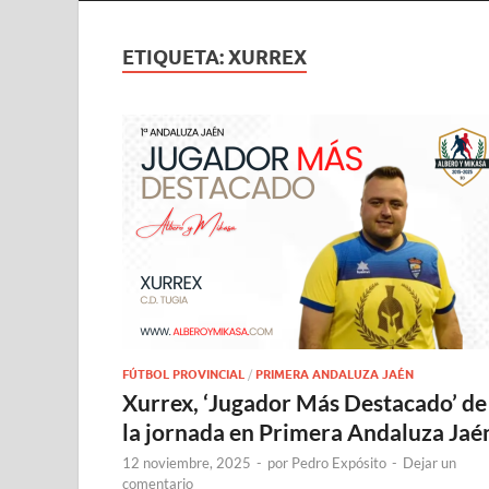
ETIQUETA:
XURREX
FÚTBOL PROVINCIAL
/
PRIMERA ANDALUZA JAÉN
Xurrex, ‘Jugador Más Destacado’ de
la jornada en Primera Andaluza Jaé
12 noviembre, 2025
-
por
Pedro Expósito
-
Dejar un
comentario