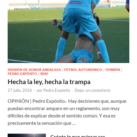
DIVISIÓN DE HONOR ANDALUZA
/
FÚTBOL AUTONÓMICO
/
OPINIÓN
/
PEDRO EXPÓSITO
/
RFAF
Hecha la ley, hecha la trampa
27 julio, 2026
-
por
Pedro Expósito
-
Dejar un comentario
OPINIÓN | Pedro Expósito.- Hay decisiones que, aunque
puedan encontrar amparo en un reglamento, son muy
difíciles de explicar desde el sentido común. Y esa es
precisamente la sensación que …
Créete lo que quieras ser