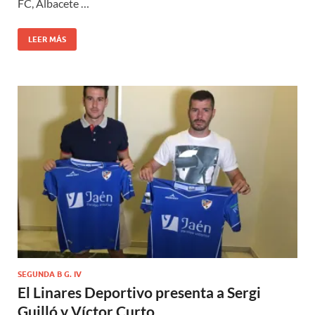
FC, Albacete …
LEER MÁS
SEGUNDA B G. IV
El Linares Deportivo presenta a Sergi
Guilló y Víctor Curto