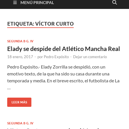
MENÚ PRINCIPAL
ETIQUETA:
VÍCTOR CURTO
SEGUNDA B G. IV
Elady se despide del Atlético Mancha Real
18 enero, 2017
-
por
Pedro Expósito
-
Dejar un comentario
Pedro Expósito.- Elady Zorrilla se despidió, con un
emotivo texto, de la que ha sido su casa durante una
temporada y media. En el breve escrito, el futbolista de La
…
LEER MÁS
SEGUNDA B G. IV