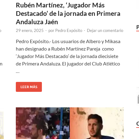
Rubén Martínez, ‘Jugador Más
Destacado’ de la jornada en Primera
Andaluza Jaén
o
29 enero, 2025
-
por
Pedro Expósito
-
Dejar un comentario
Pedro Expósito.- Los usuarios de Albero y Mikasa
han designado a Rubén Martínez Pareja como
‘Jugador Más Destacado’ de la jornada diecisiete
én
de Primera Andaluza. El jugador del Club Atlético
…
LEER MÁS