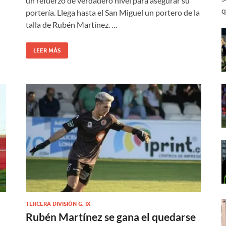
un refuerzo de verdadero nivel para asegurar su
q
portería. Llega hasta el San Miguel un portero de la
talla de Rubén Martínez. …
LEER MÁS
TERCERA DIVISIÓN G. IX
Rubén Martínez se gana el quedarse