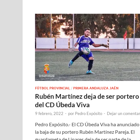
FÚTBOL PROVINCIAL
/
PRIMERA ANDALUZA JAÉN
Rubén Martínez deja de ser portero
del CD Úbeda Viva
9 febrero, 2022
-
por
Pedro Expósito
-
Dejar un comentar
Pedro Expósito.- El CD Úbeda Viva ha anunciado
la baja de su portero Rubén Martínez Pareja. El
guardameta de Linares deja de ser parte de la