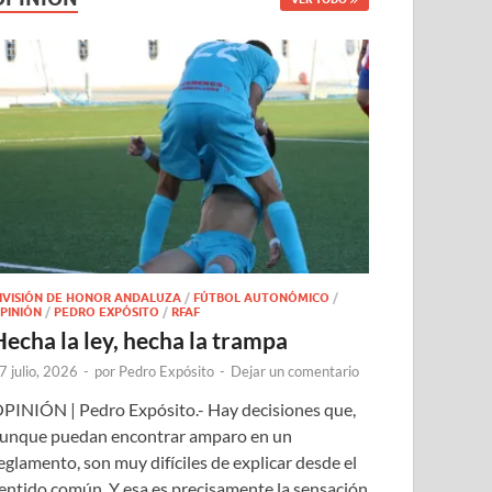
IVISIÓN DE HONOR ANDALUZA
/
FÚTBOL AUTONÓMICO
/
PINIÓN
/
PEDRO EXPÓSITO
/
RFAF
Hecha la ley, hecha la trampa
7 julio, 2026
-
por
Pedro Expósito
-
Dejar un comentario
PINIÓN | Pedro Expósito.- Hay decisiones que,
unque puedan encontrar amparo en un
eglamento, son muy difíciles de explicar desde el
entido común. Y esa es precisamente la sensación