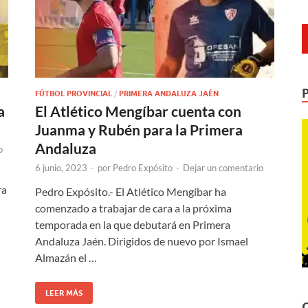
FÚTBOL PROVINCIAL
/
PRIMERA ANDALUZA JAÉN
a
El Atlético Mengíbar cuenta con
Juanma y Rubén para la Primera
Andaluza
o
6 junio, 2023
-
por
Pedro Expósito
-
Dejar un comentario
ra
Pedro Expósito.- El Atlético Mengíbar ha
comenzado a trabajar de cara a la próxima
temporada en la que debutará en Primera
Andaluza Jaén. Dirigidos de nuevo por Ismael
Almazán el …
LEER MÁS