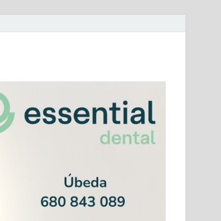
mera Andaluza Jaén y categorías provinciales.