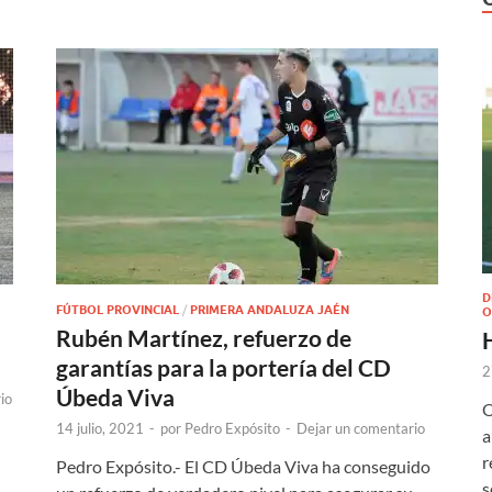
D
FÚTBOL PROVINCIAL
/
PRIMERA ANDALUZA JAÉN
O
Rubén Martínez, refuerzo de
garantías para la portería del CD
2
Úbeda Viva
io
O
14 julio, 2021
-
por
Pedro Expósito
-
Dejar un comentario
a
r
Pedro Expósito.- El CD Úbeda Viva ha conseguido
s