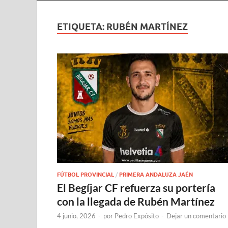
ETIQUETA:
RUBÉN MARTÍNEZ
FÚTBOL PROVINCIAL
/
PRIMERA ANDALUZA JAÉN
El Begíjar CF refuerza su portería
con la llegada de Rubén Martínez
4 junio, 2026
-
por
Pedro Expósito
-
Dejar un comentario