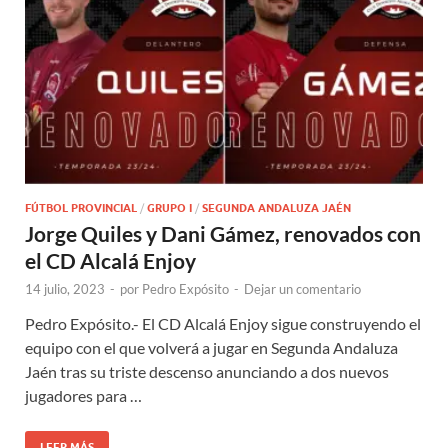
FÚTBOL PROVINCIAL
/
GRUPO I
/
SEGUNDA ANDALUZA JAÉN
Jorge Quiles y Dani Gámez, renovados con
el CD Alcalá Enjoy
14 julio, 2023
-
por
Pedro Expósito
-
Dejar un comentario
Pedro Expósito.- El CD Alcalá Enjoy sigue construyendo el
equipo con el que volverá a jugar en Segunda Andaluza
Jaén tras su triste descenso anunciando a dos nuevos
jugadores para …
LEER MÁS