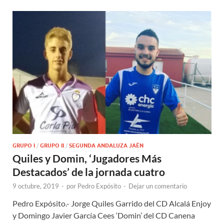
GRUPO I
/
GRUPO II
/
SEGUNDA ANDALUZA JAÉN
Quiles y Domin, ‘Jugadores Más
Destacados’ de la jornada cuatro
9 octubre, 2019
-
por
Pedro Expósito
-
Dejar un comentario
Pedro Expósito.- Jorge Quiles Garrido del CD Alcalá Enjoy
y Domingo Javier García Cees ‘Domin’ del CD Canena