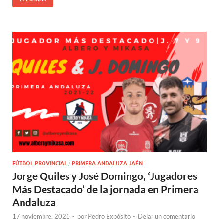
FÚTBOL PROVINCIAL
/
PRIMERA ANDALUZA JAÉN
Jorge Quiles y José Domingo, ‘Jugadores
Más Destacado’ de la jornada en Primera
Andaluza
17 noviembre, 2021
-
por
Pedro Expósito
-
Dejar un comentario