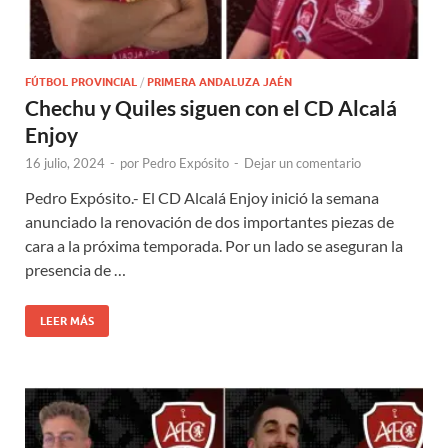
FÚTBOL PROVINCIAL
/
PRIMERA ANDALUZA JAÉN
Chechu y Quiles siguen con el CD Alcalá
Enjoy
16 julio, 2024
-
por
Pedro Expósito
-
Dejar un comentario
Pedro Expósito.- El CD Alcalá Enjoy inició la semana
anunciado la renovación de dos importantes piezas de
cara a la próxima temporada. Por un lado se aseguran la
presencia de …
LEER MÁS