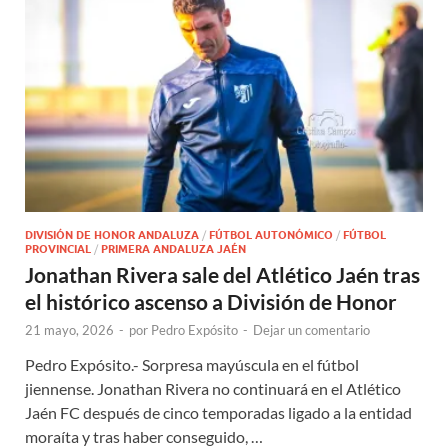
DIVISIÓN DE HONOR ANDALUZA
/
FÚTBOL AUTONÓMICO
/
FÚTBOL
PROVINCIAL
/
PRIMERA ANDALUZA JAÉN
Jonathan Rivera sale del Atlético Jaén tras
el histórico ascenso a División de Honor
21 mayo, 2026
-
por
Pedro Expósito
-
Dejar un comentario
Pedro Expósito.- Sorpresa mayúscula en el fútbol
jiennense. Jonathan Rivera no continuará en el Atlético
Jaén FC después de cinco temporadas ligado a la entidad
moraíta y tras haber conseguido, …