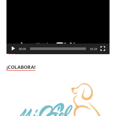
de
vídeo
00:00
01:24
¡COLABORA!