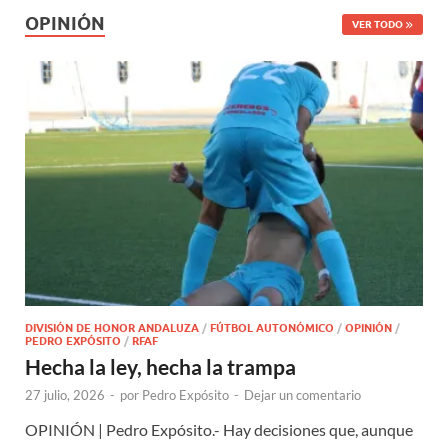
OPINIÓN
VER TODO
DIVISIÓN DE HONOR ANDALUZA
/
FÚTBOL AUTONÓMICO
/
OPINIÓN
/
PEDRO EXPÓSITO
/
RFAF
Hecha la ley, hecha la trampa
27 julio, 2026
-
por
Pedro Expósito
-
Dejar un comentario
OPINIÓN | Pedro Expósito.- Hay decisiones que, aunque