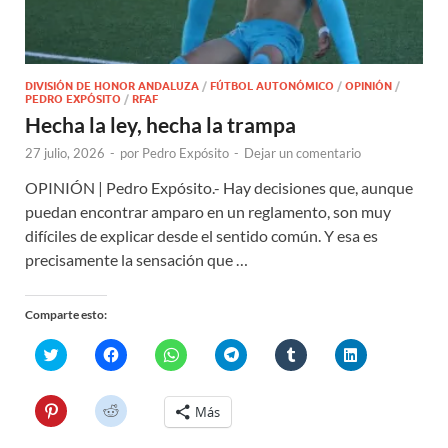
DIVISIÓN DE HONOR ANDALUZA
/
FÚTBOL AUTONÓMICO
/
OPINIÓN
/
PEDRO EXPÓSITO
/
RFAF
Hecha la ley, hecha la trampa
27 julio, 2026
-
por
Pedro Expósito
-
Dejar un comentario
OPINIÓN | Pedro Expósito.- Hay decisiones que, aunque
puedan encontrar amparo en un reglamento, son muy
difíciles de explicar desde el sentido común. Y esa es
precisamente la sensación que …
Comparte esto:
H
H
H
H
H
H
a
a
a
a
a
a
z
z
z
z
z
z
c
c
c
c
c
c
l
l
l
l
l
l
H
H
Más
i
i
i
i
i
i
a
a
c
c
c
c
c
c
z
z
p
p
p
p
p
p
c
c