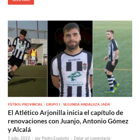
FÚTBOL PROVINCIAL
/
GRUPO I
/
SEGUNDA ANDALUZA JAÉN
El Atlético Arjonilla inicia el capítulo de
renovaciones con Juanjo, Antonio Gómez
y Alcalá
5 julio, 2022
-
por
Pedro Expósito
-
Dejar un comentario