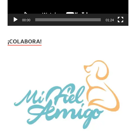
00:00
01:24
¡COLABORA!