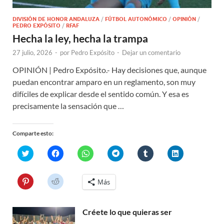
DIVISIÓN DE HONOR ANDALUZA
/
FÚTBOL AUTONÓMICO
/
OPINIÓN
/
PEDRO EXPÓSITO
/
RFAF
Hecha la ley, hecha la trampa
27 julio, 2026
-
por
Pedro Expósito
-
Dejar un comentario
OPINIÓN | Pedro Expósito.- Hay decisiones que, aunque
puedan encontrar amparo en un reglamento, son muy
difíciles de explicar desde el sentido común. Y esa es
precisamente la sensación que …
Comparte esto:
H
H
H
H
H
H
a
a
a
a
a
a
z
z
z
z
z
z
c
c
c
c
c
c
l
l
l
l
l
l
H
H
Más
i
i
i
i
i
i
a
a
c
c
c
c
c
c
z
z
p
p
p
p
p
p
c
c
a
a
a
a
a
a
l
l
r
r
r
r
r
r
Créete lo que quieras ser
i
i
a
a
a
a
a
a
c
c
c
c
c
c
c
c