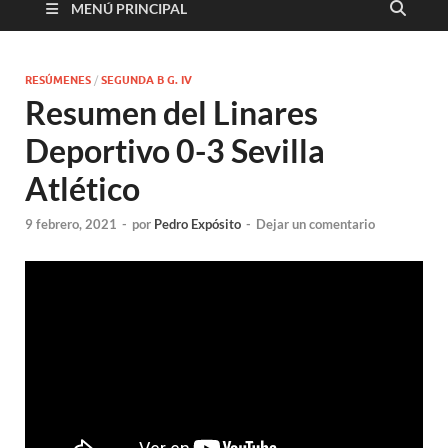
MENÚ PRINCIPAL
RESÚMENES
/
SEGUNDA B G. IV
Resumen del Linares
Deportivo 0-3 Sevilla
Atlético
9 febrero, 2021
-
por
Pedro Expósito
-
Dejar un comentario