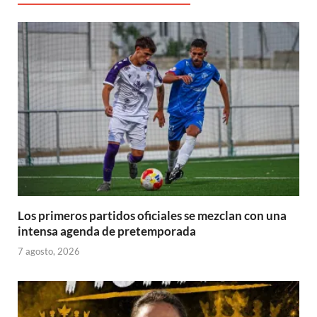
a
v
v
v
)
v
e
e
)
a
a
a
a
v
v
)
)
)
)
a
a
)
)
Los primeros partidos oficiales se mezclan con una
intensa agenda de pretemporada
7 agosto, 2026