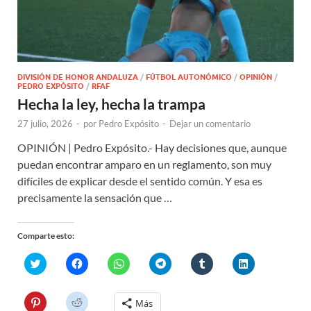
DIVISIÓN DE HONOR ANDALUZA
/
FÚTBOL AUTONÓMICO
/
OPINIÓN
/
PEDRO EXPÓSITO
/
RFAF
Hecha la ley, hecha la trampa
27 julio, 2026
-
por
Pedro Expósito
-
Dejar un comentario
OPINIÓN | Pedro Expósito.- Hay decisiones que, aunque
puedan encontrar amparo en un reglamento, son muy
difíciles de explicar desde el sentido común. Y esa es
precisamente la sensación que …
Comparte esto:
H
H
H
H
H
H
a
a
a
a
a
a
z
z
z
z
z
z
c
c
c
c
c
c
l
l
l
l
l
l
H
H
Más
i
i
i
i
i
i
a
a