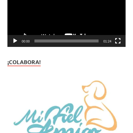
00:00
01:24
¡COLABORA!