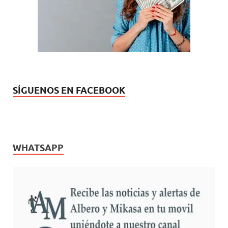
u
a
e
)
v
a
)
SÍGUENOS EN FACEBOOK
WHATSAPP