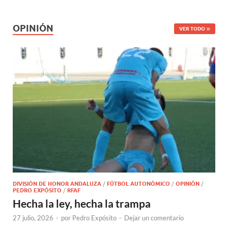
OPINIÓN
VER TODO
DIVISIÓN DE HONOR ANDALUZA
/
FÚTBOL AUTONÓMICO
/
OPINIÓN
/
PEDRO EXPÓSITO
/
RFAF
Hecha la ley, hecha la trampa
27 julio, 2026
-
por
Pedro Expósito
-
Dejar un comentario