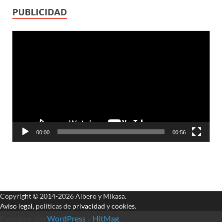
PUBLICIDAD
Reproductor
de
vídeo
00:00
00:56
Copyright © 2014-2026 Albero y Mikasa.
Aviso legal
, políticas de
privacidad
y
cookies
.
Funciona con
WordPress
y
HitMag
.