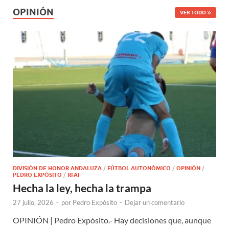
OPINIÓN
VER TODO
DIVISIÓN DE HONOR ANDALUZA
/
FÚTBOL AUTONÓMICO
/
OPINIÓN
/
PEDRO EXPÓSITO
/
RFAF
Hecha la ley, hecha la trampa
27 julio, 2026
-
por
Pedro Expósito
-
Dejar un comentario
OPINIÓN | Pedro Expósito.- Hay decisiones que, aunque