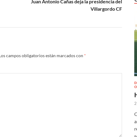
Juan Antonio Cañas deja la presidencia del
Villargordo CF
Los campos obligatorios están marcados con
*
D
O
2
O
a
r
s