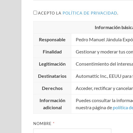
ACEPTO LA
POLÍTICA DE PRIVACIDAD
.
Información básic
Responsable
Pedro Manuel Jándula Expó
Finalidad
Gestionar y moderar tus co
Legitimación
Consentimiento del interes
Destinatarios
Automattic Inc., EEUU para f
Derechos
Acceder, rectificar y cancela
Información
Puedes consultar la informac
adicional
nuestra página de
política d
NOMBRE
*