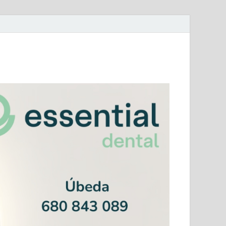
mera Andaluza Jaén y categorías provinciales.