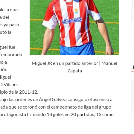
ie la que
a del
s ya pasó
utó la
guel fue
a temporada
so a
Miguel JR en un partido anterior | Manuel
ción
Zapata
Miguel
D Vilches,
ipio de la 2011-12.
ajo las órdenes de Ángel Gálvez, consiguió el ascenso a
ada que se coronó con el campeonato de liga del grupo
 protagonista firmando 18 goles en 20 partidos, 13 como