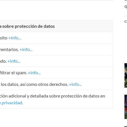
q
C
a sobre protección de datos
sito
+info...
mentarios.
+info...
ado.
+info...
iltrar el spam.
+info...
r los datos, así como otros derechos.
+info...
ión adicional y detallada sobre protección de datos en
e privacidad
.