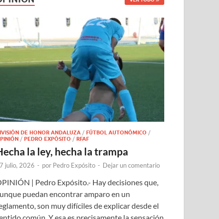
IVISIÓN DE HONOR ANDALUZA
/
FÚTBOL AUTONÓMICO
/
PINIÓN
/
PEDRO EXPÓSITO
/
RFAF
Hecha la ley, hecha la trampa
7 julio, 2026
-
por
Pedro Expósito
-
Dejar un comentario
PINIÓN | Pedro Expósito.- Hay decisiones que,
unque puedan encontrar amparo en un
eglamento, son muy difíciles de explicar desde el
entido común. Y esa es precisamente la sensación