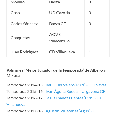
Monillo
Baeza CF
3
Gaso
UD Cazorla
3
Carlos Sánchez
Baeza CF
3
AOVE
Chaquetas
1
Villacarrillo
Juan Rodríguez
CD Villanueva
1
Palmares ‘Mejor Jugador de la Temporada’ de Albero y
Mikasa
Temporada 2014-15 |
Raúl Olid Valero ‘Pirri’ – CD Navas
Temporada 2015-16 |
Iván Águila Rueda – Urgavona CF
Temporada 2016-17 |
Jesús Ibáñez Fuentes ‘Pirri’ – CD
Villanueva
Temporada 2017-18 |
Agustín Villacañas ‘Agus’ – CD