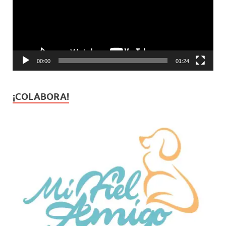
00:00
01:24
¡COLABORA!