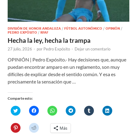
DIVISIÓN DE HONOR ANDALUZA
/
FÚTBOL AUTONÓMICO
/
OPINIÓN
/
PEDRO EXPÓSITO
/
RFAF
Hecha la ley, hecha la trampa
27 julio, 2026
-
por
Pedro Expósito
-
Dejar un comentario
OPINIÓN | Pedro Expósito.- Hay decisiones que, aunque
puedan encontrar amparo en un reglamento, son muy
difíciles de explicar desde el sentido común. Y esa es
precisamente la sensación que …
Comparte esto:
H
H
H
H
H
H
a
a
a
a
a
a
z
z
z
z
z
z
c
c
c
c
c
c
l
l
l
l
l
l
H
H
Más
i
i
i
i
i
i
a
a
c
c
c
c
c
c
z
z