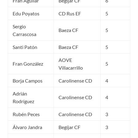
Fran Aguilar
Begíjar CF
6
Edu Poyatos
CD Rus EF
5
Sergio
Baeza CF
5
Carrascosa
Santi Patón
Baeza CF
5
AOVE
Fran González
5
Villacarrillo
Borja Campos
Carolinense CD
4
Adrián
Carolinense CD
4
Rodríguez
Rubén Peces
Carolinense CD
3
Álvaro Jandra
Begíjar CF
3