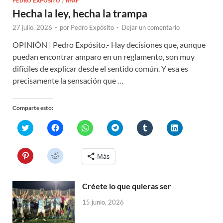
PEDRO EXPÓSITO
/
RFAF
Hecha la ley, hecha la trampa
27 julio, 2026
-
por
Pedro Expósito
-
Dejar un comentario
OPINIÓN | Pedro Expósito.- Hay decisiones que, aunque
puedan encontrar amparo en un reglamento, son muy
difíciles de explicar desde el sentido común. Y esa es
precisamente la sensación que …
Comparte esto:
H
H
H
H
H
H
a
a
a
a
a
a
z
z
z
z
z
z
c
c
c
c
c
c
l
l
l
l
l
l
H
H
Más
i
i
i
i
i
i
a
a
c
c
c
c
c
c
z
z
p
p
p
p
p
p
c
c
a
a
a
a
a
a
l
l
r
r
r
r
r
r
Créete lo que quieras ser
i
i
a
a
a
a
a
a
c
c
c
c
c
c
c
c
p
p
15 junio, 2026
o
o
o
o
o
o
a
a
m
m
m
m
m
m
r
r
p
p
p
p
p
p
a
a