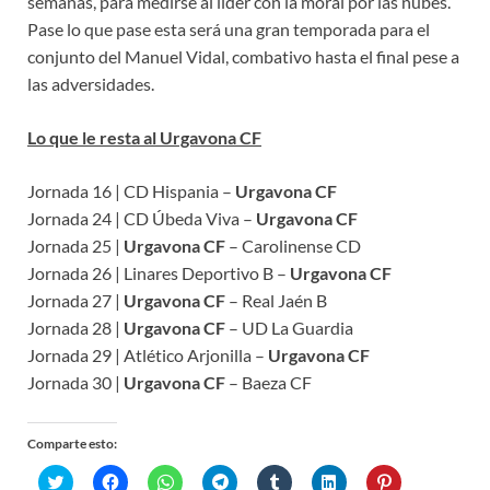
semanas, para medirse al líder con la moral por las nubes.
Pase lo que pase esta será una gran temporada para el
conjunto del Manuel Vidal, combativo hasta el final pese a
las adversidades.
Lo que le resta al Urgavona CF
Jornada 16 | CD Hispania –
Urgavona CF
Jornada 24 | CD Úbeda Viva –
Urgavona CF
Jornada 25 |
Urgavona CF
– Carolinense CD
Jornada 26 | Linares Deportivo B –
Urgavona CF
Jornada 27 |
Urgavona CF
– Real Jaén B
Jornada 28 |
Urgavona CF
– UD La Guardia
Jornada 29 | Atlético Arjonilla –
Urgavona CF
Jornada 30 |
Urgavona CF
– Baeza CF
Comparte esto:
H
H
H
H
H
H
H