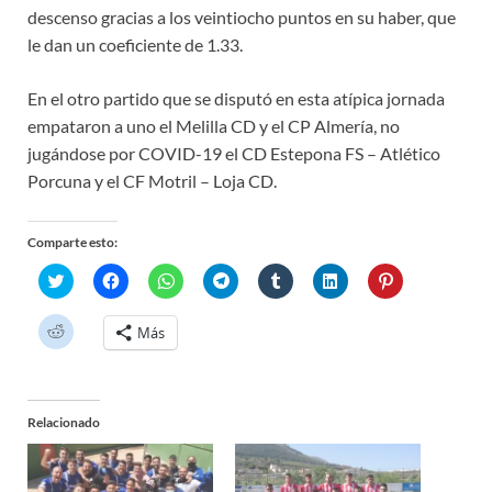
descenso gracias a los veintiocho puntos en su haber, que
le dan un coeficiente de 1.33.
En el otro partido que se disputó en esta atípica jornada
empataron a uno el Melilla CD y el CP Almería, no
jugándose por COVID-19 el CD Estepona FS – Atlético
Porcuna y el CF Motril – Loja CD.
Comparte esto:
H
H
H
H
H
H
H
a
a
a
a
a
a
a
z
z
z
z
z
z
z
c
c
c
c
c
c
c
H
Más
l
l
l
l
l
l
l
a
i
i
i
i
i
i
i
z
c
c
c
c
c
c
c
c
p
p
p
p
p
p
p
l
a
a
a
a
a
a
a
i
r
r
r
r
r
r
r
c
a
a
a
a
a
a
a
Relacionado
p
c
c
c
c
c
c
c
a
o
o
o
o
o
o
o
r
m
m
m
m
m
m
m
a
p
p
p
p
p
p
p
c