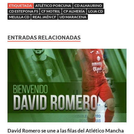
a
e
u
u
u
v
u
n
n
v
e
e
e
a
e
u
ETIQUETADA
ATLÉTICO PORCUNA
CD ALHAURINO
u
a
v
v
v
)
v
e
CD ESTEPONA FS
CF MOTRIL
CP ALMERÍA
LOJA CD
e
)
a
a
a
a
v
v
MELILLA CD
REAL JAÉN CF
UD MARACENA
)
)
)
)
a
a
)
)
ENTRADAS RELACIONADAS
David Romero se une a las filas del Atlético Mancha