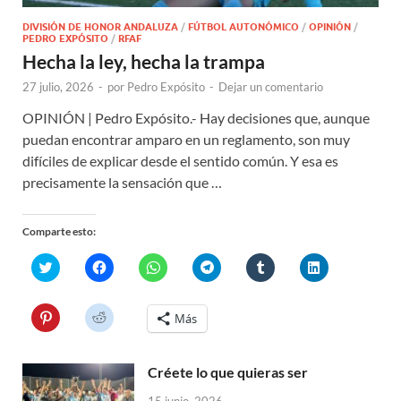
DIVISIÓN DE HONOR ANDALUZA
/
FÚTBOL AUTONÓMICO
/
OPINIÓN
/
PEDRO EXPÓSITO
/
RFAF
Hecha la ley, hecha la trampa
27 julio, 2026
-
por
Pedro Expósito
-
Dejar un comentario
OPINIÓN | Pedro Expósito.- Hay decisiones que, aunque
puedan encontrar amparo en un reglamento, son muy
difíciles de explicar desde el sentido común. Y esa es
precisamente la sensación que …
Comparte esto:
H
H
H
H
H
H
a
a
a
a
a
a
z
z
z
z
z
z
c
c
c
c
c
c
l
l
l
l
l
l
H
H
Más
i
i
i
i
i
i
a
a
c
c
c
c
c
c
z
z
p
p
p
p
p
p
c
c
a
a
a
a
a
a
l
l
r
r
r
r
r
r
Créete lo que quieras ser
i
i
a
a
a
a
a
a
c
c
c
c
c
c
c
c
p
p