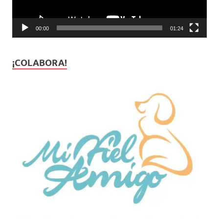
00:00
01:24
¡COLABORA!