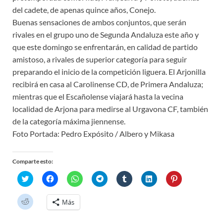
del cadete, de apenas quince años, Conejo.
Buenas sensaciones de ambos conjuntos, que serán
rivales en el grupo uno de Segunda Andaluza este año y
que este domingo se enfrentarán, en calidad de partido
amistoso, a rivales de superior categoría para seguir
preparando el inicio de la competición liguera. El Arjonilla
recibirá en casa al Carolinense CD, de Primera Andaluza;
mientras que el Escañolense viajará hasta la vecina
localidad de Arjona para medirse al Urgavona CF, también
de la categoría máxima jiennense.
Foto Portada: Pedro Expósito / Albero y Mikasa
Comparte esto:
H
H
H
H
H
H
H
a
a
a
a
a
a
a
z
z
z
z
z
z
z
c
c
c
c
c
c
c
H
Más
l
l
l
l
l
l
l
a
i
i
i
i
i
i
i
z
c
c
c
c
c
c
c
c