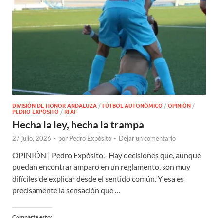
DIVISIÓN DE HONOR ANDALUZA
/
FÚTBOL AUTONÓMICO
/
OPINIÓN
/
PEDRO EXPÓSITO
/
RFAF
Hecha la ley, hecha la trampa
27 julio, 2026
-
por
Pedro Expósito
-
Dejar un comentario
OPINIÓN | Pedro Expósito.- Hay decisiones que, aunque
puedan encontrar amparo en un reglamento, son muy
difíciles de explicar desde el sentido común. Y esa es
precisamente la sensación que …
Comparte esto: