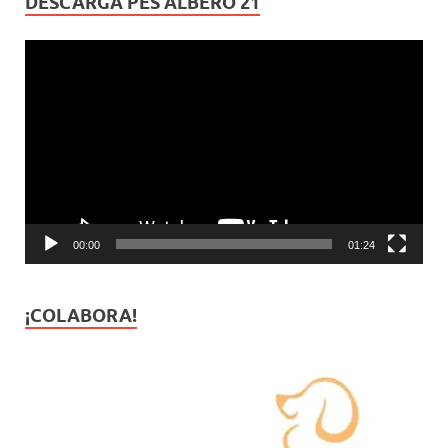
DESCARGA PES ALBERO 21
Reproductor
de
vídeo
00:00
01:24
¡COLABORA!