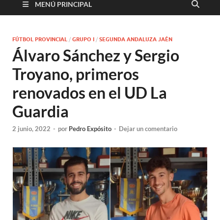
MENÚ PRINCIPAL
FÚTBOL PROVINCIAL
/
GRUPO I
/
SEGUNDA ANDALUZA JAÉN
Álvaro Sánchez y Sergio
Troyano, primeros
renovados en el UD La
Guardia
2 junio, 2022
-
por
Pedro Expósito
-
Dejar un comentario