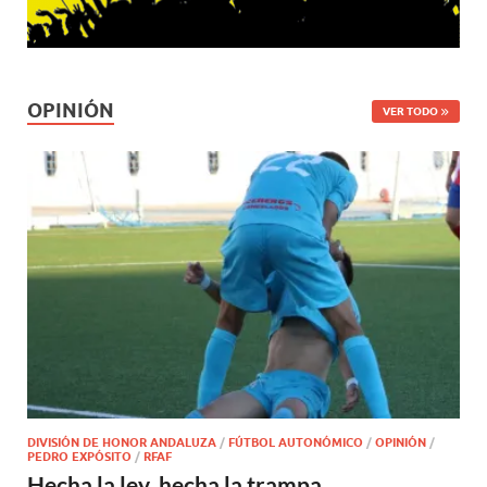
OPINIÓN
VER TODO
DIVISIÓN DE HONOR ANDALUZA
/
FÚTBOL AUTONÓMICO
/
OPINIÓN
/
PEDRO EXPÓSITO
/
RFAF
Hecha la ley, hecha la trampa