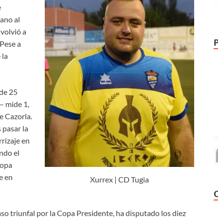
e
ano al
volvió a
 Pese a
 la
 de 25
– mide 1,
e Cazorla.
 pasar la
rizaje en
endo el
Copa
e en
Xurrex | CD Tugia
o triunfal por la Copa Presidente, ha disputado los diez