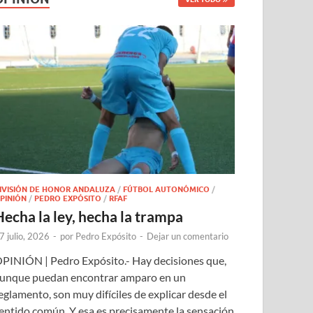
IVISIÓN DE HONOR ANDALUZA
/
FÚTBOL AUTONÓMICO
/
PINIÓN
/
PEDRO EXPÓSITO
/
RFAF
Hecha la ley, hecha la trampa
7 julio, 2026
-
por
Pedro Expósito
-
Dejar un comentario
PINIÓN | Pedro Expósito.- Hay decisiones que,
unque puedan encontrar amparo en un
eglamento, son muy difíciles de explicar desde el
entido común. Y esa es precisamente la sensación