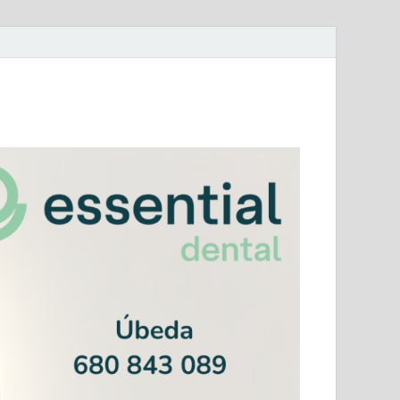
mera Andaluza Jaén y categorías provinciales.