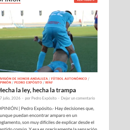
IVISIÓN DE HONOR ANDALUZA
/
FÚTBOL AUTONÓMICO
/
PINIÓN
/
PEDRO EXPÓSITO
/
RFAF
Hecha la ley, hecha la trampa
7 julio, 2026
-
por
Pedro Expósito
-
Dejar un comentario
PINIÓN | Pedro Expósito.- Hay decisiones que,
unque puedan encontrar amparo en un
eglamento, son muy difíciles de explicar desde el
entido común. Y esa es precisamente la sensación