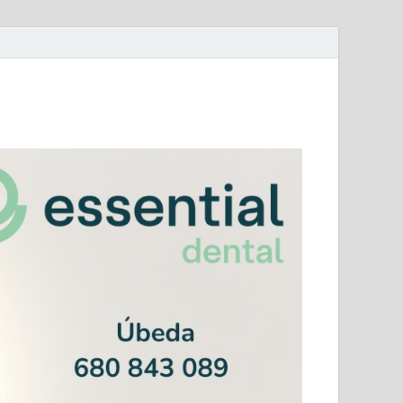
mera Andaluza Jaén y categorías provinciales.