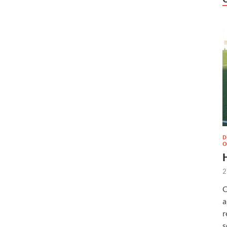
D
O
2
O
a
r
s