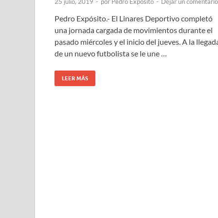
25 julio, 2019
-
por
Pedro Expósito
-
Dejar un comentario
Pedro Expósito.- El Linares Deportivo completó
una jornada cargada de movimientos durante el
pasado miércoles y el inicio del jueves. A la llegad
de un nuevo futbolista se le une …
LEER MÁS