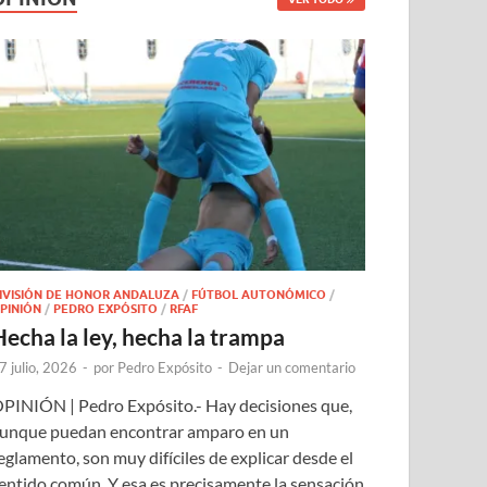
IVISIÓN DE HONOR ANDALUZA
/
FÚTBOL AUTONÓMICO
/
PINIÓN
/
PEDRO EXPÓSITO
/
RFAF
Hecha la ley, hecha la trampa
7 julio, 2026
-
por
Pedro Expósito
-
Dejar un comentario
PINIÓN | Pedro Expósito.- Hay decisiones que,
unque puedan encontrar amparo en un
eglamento, son muy difíciles de explicar desde el
entido común. Y esa es precisamente la sensación