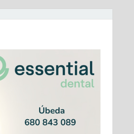
mera Andaluza Jaén y categorías provinciales.