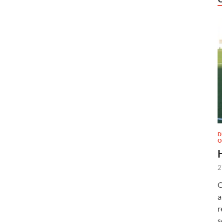
D
O
2
O
a
r
s