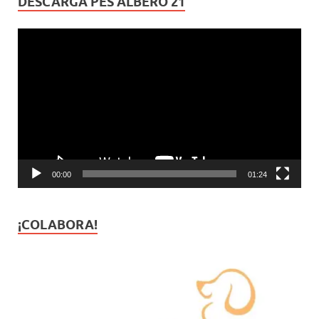
DESCARGA PES ALBERO 21
Reproductor
de
vídeo
00:00
01:24
¡COLABORA!