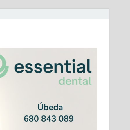
mera Andaluza Jaén y categorías provinciales.