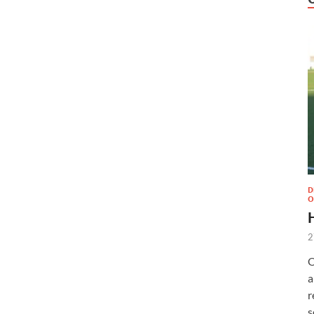
D
O
2
O
a
r
s