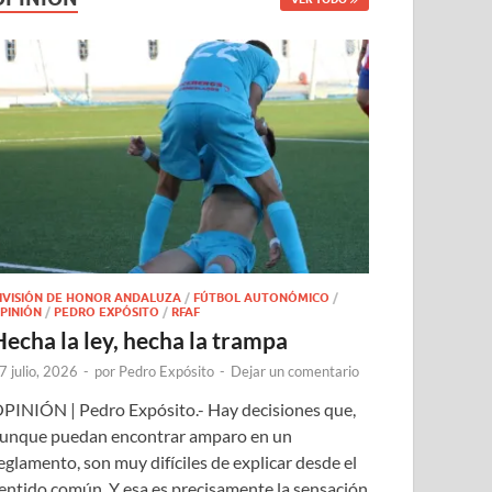
IVISIÓN DE HONOR ANDALUZA
/
FÚTBOL AUTONÓMICO
/
PINIÓN
/
PEDRO EXPÓSITO
/
RFAF
Hecha la ley, hecha la trampa
7 julio, 2026
-
por
Pedro Expósito
-
Dejar un comentario
PINIÓN | Pedro Expósito.- Hay decisiones que,
unque puedan encontrar amparo en un
eglamento, son muy difíciles de explicar desde el
entido común. Y esa es precisamente la sensación