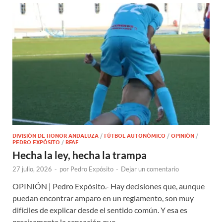
DIVISIÓN DE HONOR ANDALUZA
/
FÚTBOL AUTONÓMICO
/
OPINIÓN
/
PEDRO EXPÓSITO
/
RFAF
Hecha la ley, hecha la trampa
27 julio, 2026
-
por
Pedro Expósito
-
Dejar un comentario
OPINIÓN | Pedro Expósito.- Hay decisiones que, aunque
puedan encontrar amparo en un reglamento, son muy
difíciles de explicar desde el sentido común. Y esa es
precisamente la sensación que …