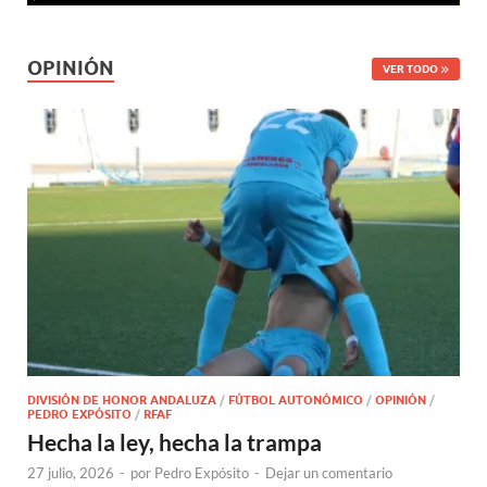
OPINIÓN
VER TODO
DIVISIÓN DE HONOR ANDALUZA
/
FÚTBOL AUTONÓMICO
/
OPINIÓN
/
PEDRO EXPÓSITO
/
RFAF
Hecha la ley, hecha la trampa
27 julio, 2026
-
por
Pedro Expósito
-
Dejar un comentario