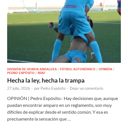
DIVISIÓN DE HONOR ANDALUZA
/
FÚTBOL AUTONÓMICO
/
OPINIÓN
/
PEDRO EXPÓSITO
/
RFAF
Hecha la ley, hecha la trampa
27 julio, 2026
-
por
Pedro Expósito
-
Dejar un comentario
OPINIÓN | Pedro Expósito.- Hay decisiones que, aunque
puedan encontrar amparo en un reglamento, son muy
difíciles de explicar desde el sentido común. Y esa es
precisamente la sensación que …