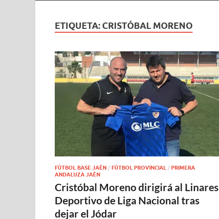
ETIQUETA:
CRISTÓBAL MORENO
FÚTBOL BASE JAÉN
/
FÚTBOL PROVINCIAL
/
PRIMERA
ANDALUZA JAÉN
Cristóbal Moreno dirigirá al Linares
Deportivo de Liga Nacional tras
dejar el Jódar