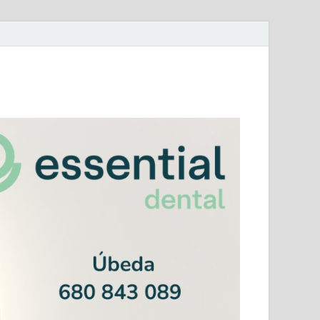
mera Andaluza Jaén y categorías provinciales.