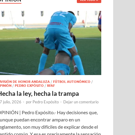
IVISIÓN DE HONOR ANDALUZA
/
FÚTBOL AUTONÓMICO
/
PINIÓN
/
PEDRO EXPÓSITO
/
RFAF
Hecha la ley, hecha la trampa
7 julio, 2026
-
por
Pedro Expósito
-
Dejar un comentario
PINIÓN | Pedro Expósito.- Hay decisiones que,
unque puedan encontrar amparo en un
eglamento, son muy difíciles de explicar desde el
entido común. Y esa es precisamente la sensación