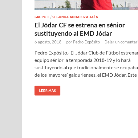
GRUPO II
/
SEGUNDA ANDALUZA JAÉN
El Jódar CF se estrena en sénior
sustituyendo al EMD Jódar
6 agosto, 2018
-
por
Pedro Expósito
-
Dejar un comentar
Pedro Expósito.- El Jódar Club de Fútbol estrena
equipo sénior la temporada 2018-19 y lo hará
sustituyendo al que tradicionalmente se ocupaba
de los ‘mayores’ galdurienses, el EMD Jódar. Este
LEER MÁS