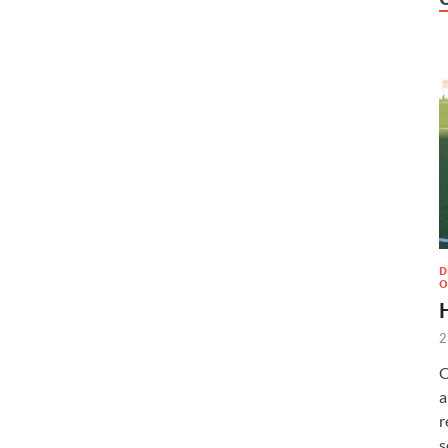
D
O
2
O
a
r
s