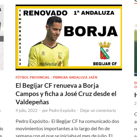
FÚTBOL PROVINCIAL
/
PRIMERA ANDALUZA JAÉN
D
El Begíjar CF renueva a Borja
O
a
Campos y ficha a José Cruz desde el
Valdepeñas
2
o
4 julio, 2022
-
por
Pedro Expósito
-
Dejar un comentario
O
a
Pedro Expósito.- El Begíjar CF ha comunicado dos
a
ás
movimientos importantes a lo largo del fin de
r
a
semana con el que se iniciaba el mes de julio. El
s