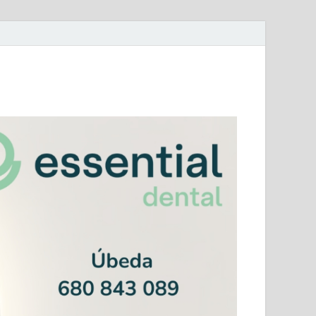
mera Andaluza Jaén y categorías provinciales.