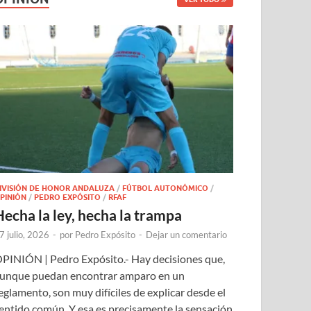
IVISIÓN DE HONOR ANDALUZA
/
FÚTBOL AUTONÓMICO
/
PINIÓN
/
PEDRO EXPÓSITO
/
RFAF
Hecha la ley, hecha la trampa
7 julio, 2026
-
por
Pedro Expósito
-
Dejar un comentario
PINIÓN | Pedro Expósito.- Hay decisiones que,
unque puedan encontrar amparo en un
eglamento, son muy difíciles de explicar desde el
entido común. Y esa es precisamente la sensación