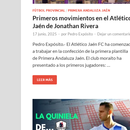
FÚTBOL PROVINCIAL
/
PRIMERA ANDALUZA JAÉN
Primeros movimientos en el Atlétic
Jaén de Jonathan Rivera
17 junio, 2025
-
por
Pedro Expósito
-
Dejar un comentari
Pedro Expósito.- El Atlético Jaén FC ha comenza
a trabajar en la confección de la primera plantilla
de Primera Andaluza Jaén. El club moraíto ha
presentado a los primeros jugadores: …
LEER MÁS