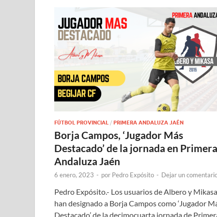
FÚTBOL PROVINCIAL
/
PRIMERA ANDALUZA JAÉN
Borja Campos, ‘Jugador Más
Destacado’ de la jornada en Primer
Andaluza Jaén
6 enero, 2023
-
por
Pedro Expósito
-
Dejar un comentari
Pedro Expósito.- Los usuarios de Albero y Mikas
han designado a Borja Campos como ‘Jugador M
Destacado’ de la decimocuarta jornada de Primer