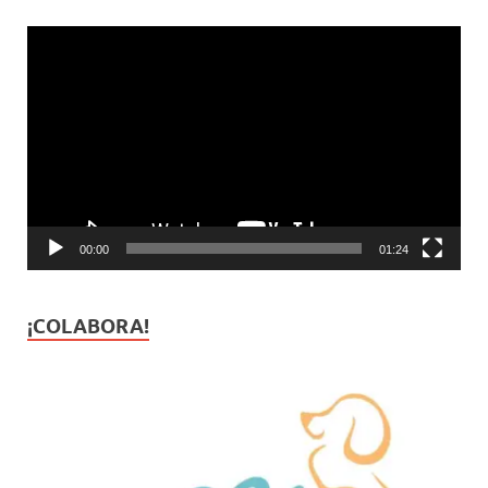
Reproductor
de
vídeo
00:00
01:24
¡COLABORA!