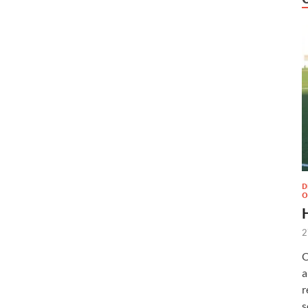
D
O
2
O
a
r
s