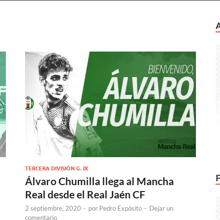
TERCERA DIVISIÓN G. IX
Álvaro Chumilla llega al Mancha
Real desde el Real Jaén CF
2 septiembre, 2020
-
por
Pedro Expósito
-
Dejar un
comentario