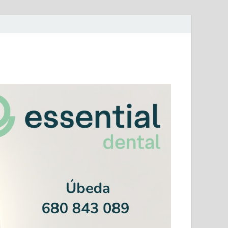
mera Andaluza Jaén y categorías provinciales.