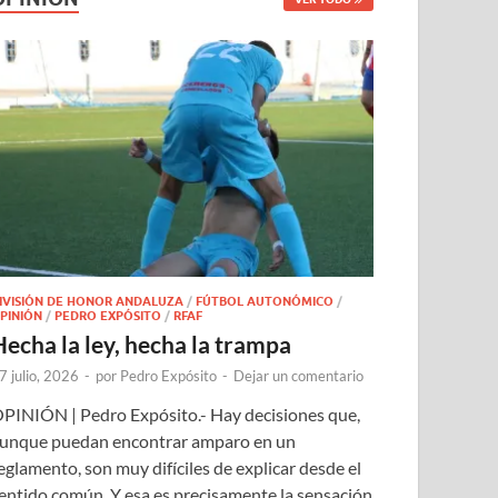
IVISIÓN DE HONOR ANDALUZA
/
FÚTBOL AUTONÓMICO
/
PINIÓN
/
PEDRO EXPÓSITO
/
RFAF
Hecha la ley, hecha la trampa
7 julio, 2026
-
por
Pedro Expósito
-
Dejar un comentario
PINIÓN | Pedro Expósito.- Hay decisiones que,
unque puedan encontrar amparo en un
eglamento, son muy difíciles de explicar desde el
entido común. Y esa es precisamente la sensación