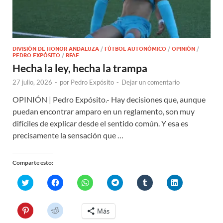
DIVISIÓN DE HONOR ANDALUZA
/
FÚTBOL AUTONÓMICO
/
OPINIÓN
/
PEDRO EXPÓSITO
/
RFAF
Hecha la ley, hecha la trampa
27 julio, 2026
-
por
Pedro Expósito
-
Dejar un comentario
OPINIÓN | Pedro Expósito.- Hay decisiones que, aunque
puedan encontrar amparo en un reglamento, son muy
difíciles de explicar desde el sentido común. Y esa es
precisamente la sensación que …
Comparte esto:
H
H
H
H
H
H
a
a
a
a
a
a
z
z
z
z
z
z
c
c
c
c
c
c
l
l
l
l
l
l
H
H
Más
i
i
i
i
i
i
a
a
c
c
c
c
c
c
z
z